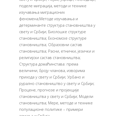
поделе миграција, методи и технике
изучавања миграционих
феномена;Методе изучавања и
детерминанте структура становништва у
свету и Србији; Биолошке структуре
становништва; Економске структуре
становништва; Образовни састав
становништва; Расни, етнички, језички и
религијски састав становништва;
Структура домаћинстава: према
величини, броју чланова, изворима
прихода у свету и Србији; Урбано и
рурално становништво у свету и Србији;
Процене, прогнозе и пројекције
становништва у свету и Србији; Модели
становништва; Мере, методе и технике
популационе политике – примери
земаља и Србија.