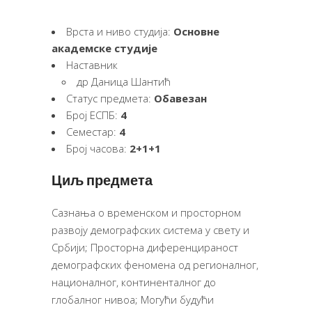
Врста и ниво студија:
Основне
академске студије
Наставник
др Даница Шантић
Статус предмета:
Обавезан
Број ЕСПБ:
4
Семестар:
4
Број часова:
2+1+1
Циљ предмета
Сазнања о временском и просторном
развоју демографских система у свету и
Србији; Просторна диференцираност
демографских феномена од регионалног,
националног, континенталног до
глобалног нивоа; Могући будући