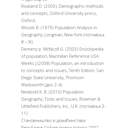
Rowland D. (2003), Demographic methods
and concepts, Oxford University press,
Oxford.
Woods R. (1979) Population Analysis in
Geography, Longman, New York (поглавља
III – IX).
Demeny p. McNicoll G. (2003) Enciclopedia
of population, Macmillan Reference USA
Weeks J.(2008) Population, an introduction
to concepts and issues,
Tenth Edition,
San
Diego State University, Thomson
Wadsworth (део 2-4)
Newbold K. B. (2010) Population
Geography, Tools and Issues
,
Rowman &
Littlefield Publishers, Inc., U.K. (поглавља 3-
11)
Становништво и домаћинстава
Републике Србије према попису 2002.