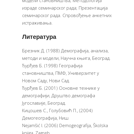
модели становништва; Методологија
израде семинарског рада; Презентација
семинарског рада. Спровођење анкетних
истраживања.
Литература
Брезник Д. (1988) Демографија, анализа,
методи и модели, Научна књига, Београд.
Ђурђев Б. (1998) Географија
становништва, ПМФ, Универзитет у
Новом Саду, Нови Сад.
Ђурђев Б. (2001) Основне технике у
демографији, Друштво демографа
Југославије, Београд.
Кицошев С., Голубовић П., (2004)
Демогеографија, Ниш
Nejamšić I. (2006) Demogeografija, Školska
knjiga, Zagreb.