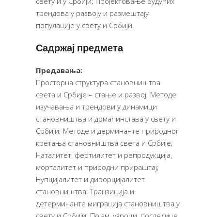
свету и у Србији; Пројектовање будућих
трендова у развоју и размештају
популације у свету и Србији.
Садржај предмета
Предавања:
Просторна структура становништва
света и Србије – стање и развој; Методе
изучавања и трендови у динамици
становништва и домаћинстава у свету и
Србији; Методе и дерминанте природног
кретања становништва света и Србије;
Наталитет, фертилитет и репродукција,
морталитет и природни прираштај;
Нупцијалитет и диворцијалитет
становништва; Транзиција и
детерминанте миграција становништва у
свету и Србији; Појам, узроци, последице,