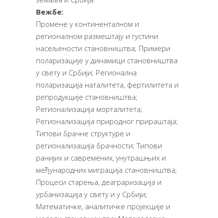
Вежбе:
Промене у континенталном и
регионалном размештају и густини
насељености становништва; Примери
поларизације у динамици становништва
у свету и Србији; Регионална
поларизација наталитета, фертилитета и
репродукције становништва;
Регионализација морталитета;
Регионализација природног прираштаја;
Типови брачне структуре и
регионализација брачности; Типови
ранијих и савремених, унутрашњих и
међународних миграција становништва;
Процеси старења, деаграризација и
урбанизација у свету и у Србији;
Математичке, аналитичке пројекције и