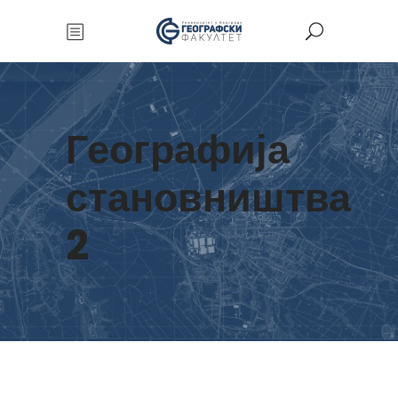
Географија
становништва
2