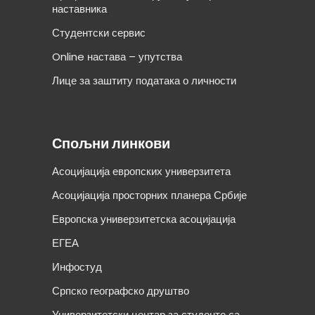
наставника
Студентски сервис
Online настава – упутства
Лице за заштиту података о личности
Спољни линкови
Асоцијација европских универзитета
Асоцијација просторних планера Србије
Европска универзитетска асоцијација
ЕГЕА
Инфостуд
Српско географско друштво
Универзитетски центар за студенте са