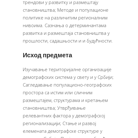
трендови у развитку и размештају
становништва; Методе и популационе
политике на различитим регионалним
нивоима. Сазнања о детерминантама
развитка и размештаја становништва у
прошлости, садашњости и и будућности.
Исход предмета
Изучавање територијалне организације
демографских система у свету и у Србији;
Сагледавање популационо-географских
простора са истим или сличним
размештајем, структурама и кретањем
становништва; Утврђивање
релевантних фактора у демографској
регионализацији; Стање и развој
елемената демографске структуре у