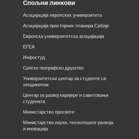
Спољни линкови
Асоцијација европских универзитета
Асоцијација просторних планера Србије
Европска универзитетска асоцијација
ЕГЕА
Инфостуд
Српско географско друштво
Универзитетски центар за студенте са
хендикепом
Центар за развој каријере и саветовање
студената
Министарство просвете
Министарство науке, технолошког развоја
и иновација