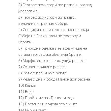
2) Географско-историјски развој и распад
Југославије.
3) Географско-историјски развој,
величина и границе Србије.
4) Специфичности географско положаја
Србије на Балканском полуострву и
Европи.
5) Природне одлике и њихов утицај на
остала географска обележја Србије.
6) Морфотектонска еволуција рељефа
7) Основне одлике рељефа
8) Рељеф планинске регије
9) Рељеф дна и обода Панонског басена
10) Клима
11) Воде
12) Проблеми загађености вода
13) Постанак и подела земљишта
14) Биљни свет