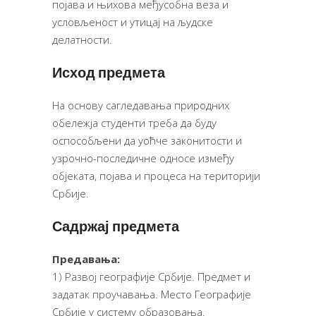
појава и њихова међусобна веза и
условљеност и утицај на људске
делатности.
Исход предмета
На основу сагледавања природних
обележја студенти треба да буду
оспособљени да уоћче законитости и
узрочно-последичне односе између
објеката, појава и процеса на територији
Србије.
Садржај предмета
Предавања:
1)
Развој географије Србије. Предмет и
задатак проучавања. Место Географије
Србије у систему образовања.