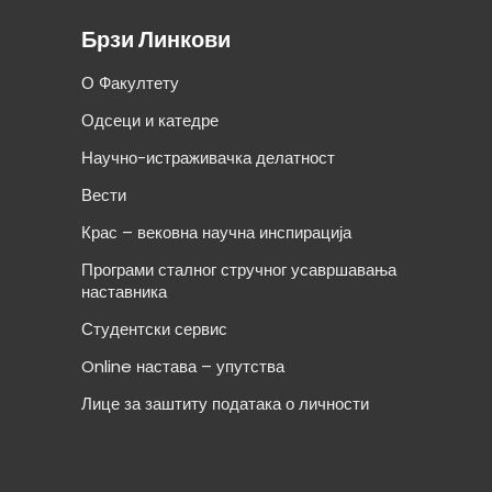
Брзи Линкови
О Факултету
Одсеци и катедре
Научно-истраживачка делатност
Вести
Крас – вековна научна инспирација
Програми сталног стручног усавршавања
наставника
Студентски сервис
Online настава – упутства
Лице за заштиту података о личности