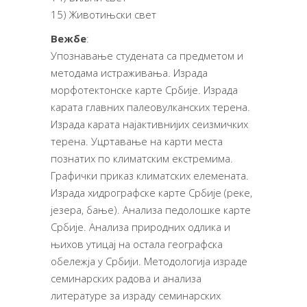
15) Животињски свет
Вежбе
:
Упознавање студената са предметом и
методама истраживања
.
Израда
морфотектонске карте Србије. Израда
карата главних палеовулканских терена.
Израда карата најактивнијих сеизмичких
терена. Уцртавање на карти места
познатих по климатским екстремима.
Графички приказ климатских елемената.
Израда хидрографске карте Србије (реке,
језера, бање). Анализа педолошке карте
Србије. Анализа природних одлика и
њихов утицај на остала географска
обележја у Србији. Методологија израде
семинарских радова и анализа
литературе за израду семинарских