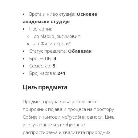
Врста и ниво студија:
Основне
академске студије
Наставник
др Марко Јоксимовић
др Филип Крстић
Статус предмета:
Обавезан
Број ЕСПБ:
4
Семестар:
5
Број часова:
2+1
Циљ предмета
Предмет проучавања је комплекс
природних појава и процеса на простору
Србије и њихови међусобни односи. Циљ
је изучавање и утврђивање
распростирања и квалитета природних