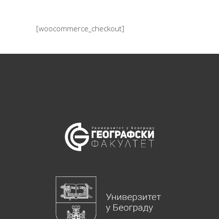
[woocommerce_checkout]