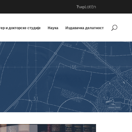
Ћир
Lat
En
ер и докторске студије
Наука
Издавачка делатност