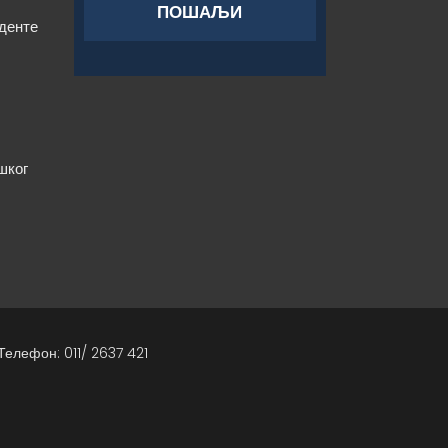
уденте
шког
Телефон: 011/ 2637 421