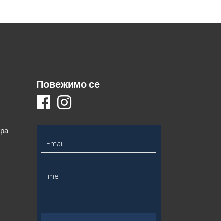
Повежимо се
ера