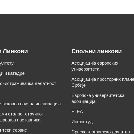
и Линкови
Спољни линкови
ултету
Асоцијација европских
универзитета
и и катедре
Асоцијација просторних план
о-истраживачка делатност
Србије
Европска универзитетска
асоцијација
– вековна научна инспирација
ЕГЕА
ами сталног стручног
шавања наставника
Инфостуд
нтски сервис
Српско географско друштво