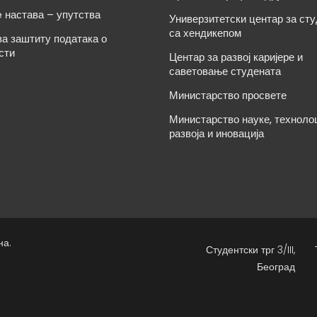
e настава – упутства
Универзитетски центар за ст
са хендикепом
за заштиту података о
сти
Центар за развој каријере и
саветовање студената
Министарство просвете
Министарство науке, техноло
развоја и иновација
на.
Студентски трг 3/III,
Београд