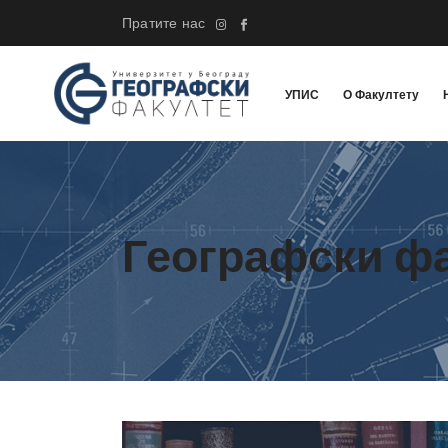
Пратите нас
УПИС
О Факултету
Географски ф