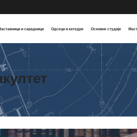
Наставници и сарадници
Одсеци и катедре
Основне студије
Маст
акултет