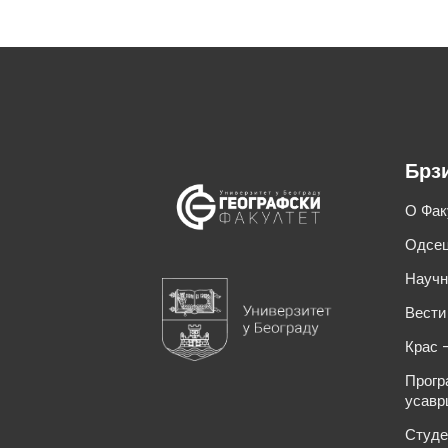
Брз
О Фак
Одсец
Научн
Вести
Крас 
Прогр
усавр
Студе