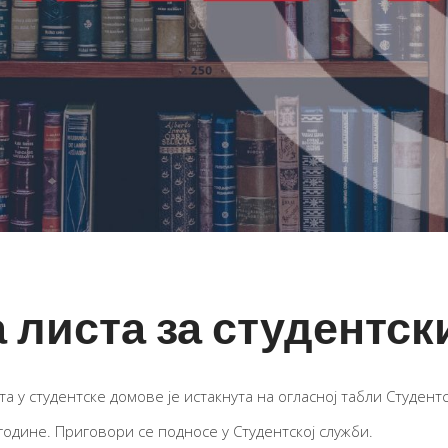
листа за студентск
а у студентске домове је истакнута на огласној табли Студент
 године. Приговори се подносе у Студентској служби.