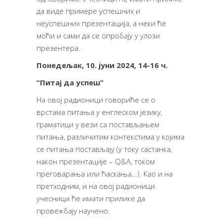
да виде примере успешних и
неуспешних презентација, а неки ће
моћи и сами да се опробају у улози
презентера.
Понедељак, 10. јуни 2024, 14-16 ч.
“Питај да успеш”
На овој радионици говориће се о
врстама питања у енглеском језику,
граматици у вези са постављањем
питања, различитим контекстима у којима
се питања постављају (у току састанка,
након презентације – Q&А, током
преговарања или ћаскања…). Као и на
претходним, и на овој радионици
учесници ће имати прилике да
провежбају научено.