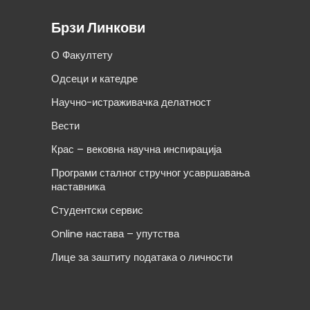
Брзи Линкови
О Факултету
Одсеци и катедре
Научно-истраживачка делатност
Вести
Крас – вековна научна инспирација
Програми сталног стручног усавршавања
наставника
Студентски сервис
Online настава – упутства
Лице за заштиту података о личности