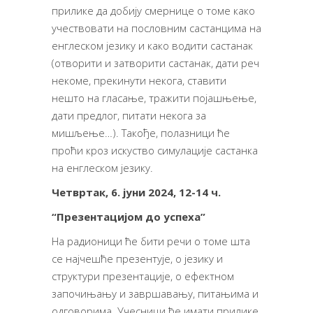
прилике да добију смернице о томе како
учествовати на пословним састанцима на
енглеском језику и како водити састанак
(отворити и затворити састанак, дати реч
некоме, прекинути некога, ставити
нешто на гласање, тражити појашњење,
дати предлог, питати некога за
мишљење…). Такође, полазници ће
проћи кроз искуство симулације састанка
на енглеском језику.
Четвртак, 6. јуни 2024, 12-14 ч.
“Презентацијом до успеха”
На радионици ће бити речи о томе шта
се најчешће презентује, о језику и
структури презентације, о ефектном
започињању и завршавању, питањима и
одговорима. Учесници ће имати прилике