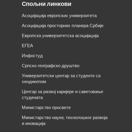
Спољни линкови
Асоцијација европских универзитета
Асоцијација просторних планера Србије
Европска универзитетска асоцијација
ЕГЕА
Инфостуд
Српско географско друштво
Универзитетски центар за студенте са
хендикепом
Центар за развој каријере и саветовање
студената
Министарство просвете
Министарство науке, технолошког развоја
и иновација