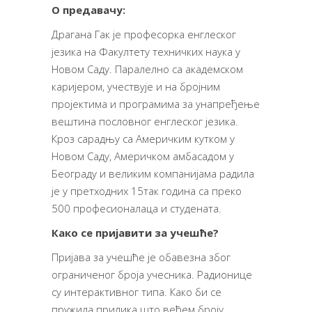
О предавачу:
Драгана Гак је професорка енглеског
језика на Факултету техничких наука у
Новом Саду. Паралелно са академском
каријером, учествује и на бројним
пројектима и програмима за унапређење
вештина пословног енглеског језика.
Кроз сарадњу са Америчким кутком у
Новом Саду, Америчком амбасадом у
Београду и великим компанијама радила
је у претходних 15так година са преко
500 професионалаца и студената.
Како се пријавити за учешће?
Пријава за учешће је обавезна због
ограниченог броја учесника. Радионице
су интерактивног типа. Како би се
пружила прилика што већем броју