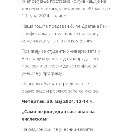
унапређење пословне комуникације на
енглеском језику, у периоду од 30. маја до
10. јуна 2024. године.
Наша гошћа предавач биће Драгана Гак,
професорка и стручњак за пословну
комуникацију на енглеском језику.
Позивају се студенти Универзитета у
Београду који желе да унапреде свој
пословни енглески да се пријаве за
учешће у програму.
Програм обухвата три двосатне
радионице и реализоваће се уживо.
Четвртак, 30. мај 2024, 12-14 ч.
„Само не још један састанак на
енглеском!“
На радионици ће учесници имати