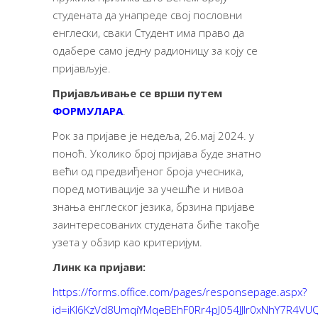
студената да унапреде свој пословни
енглески, сваки Студент има право да
одабере само једну радионицу за коју се
пријављује.
Пријављивање се врши путем
ФОРМУЛАРА
.
Рок за пријаве је недеља, 26.мај 2024. у
поноћ. Уколико број пријава буде знатно
већи од предвиђеног броја учесника,
поред мотивације за учешће и нивоа
знања енглеског језика, брзина пријаве
заинтересованих студената биће такође
узета у обзир као критеријум.
Линк ка пријави:
https://forms.office.com/pages/responsepage.aspx?
id=iKI6KzVd8UmqiYMqeBEhF0Rr4pJ054JJlr0xNhY7R4