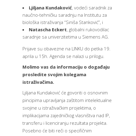
Ljiljana Kundaković
, vodeći saradnik za
naučno-tehničku saradnju na Institutu za
biološka istraživanja “Siniša Stanković”, i
Natascha Eckert
, globalni rukovodilac
saradnje sa univerzitetima u Siemens AG.
Prijave su obavezne na
LINKU
do petka 19.
aprila u 15h. Agenda se nalazi u prilogu.
Molimo vas da informaciju o događaju
prosledite svojim kolegama
istraživačima.
Ljiljana Kundaković će govoriti o osnovnim
pincipima upravljanja zaštitom intelektualne
svojine u istraživačkim projektima, o
implikacijama zajedničkog vlasništva nad IP,
transferu i licenciranju rezultata projekta.
Posebno će biti reči o specifičnim