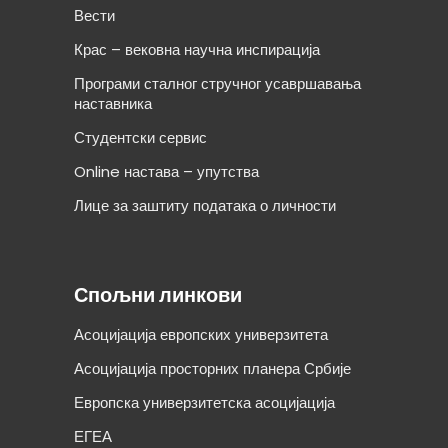
Вести
Крас – вековна научна инспирација
Програми сталног стручног усавршавања
наставника
Студентски сервис
Online настава – упутства
Лице за заштиту података о личности
Спољни линкови
Асоцијација европских универзитета
Асоцијација просторних планера Србије
Европска универзитетска асоцијација
ЕГЕА