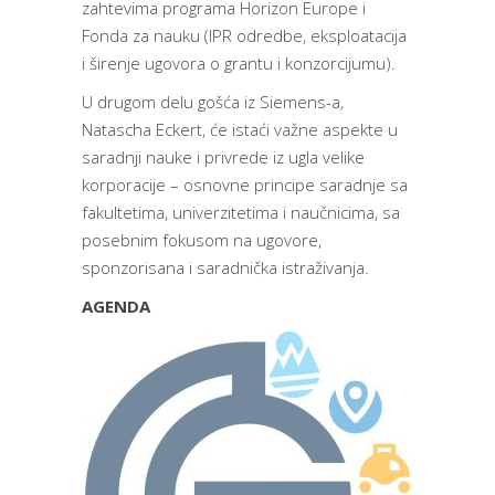
zahtevima programa Horizon Europe i
Fonda za nauku (IPR odredbe, eksploatacija
i širenje ugovora o grantu i konzorcijumu).
U drugom delu gošća iz Siemens-a
,
Natascha Eckert, će istaći važne aspekte u
saradnji nauke i privrede iz ugla velike
korporacije – osnovne principe saradnje sa
fakultetima, univerzitetima i naučnicima, sa
posebnim fokusom na ugovore,
sponzorisana i saradnička istraživanja.
AGENDA