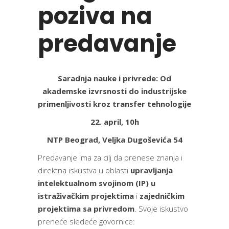
poziva na
predavanje
Saradnja nauke i privrede: Od
akademske izvrsnosti do industrijske
primenljivosti kroz transfer tehnologije
22. april, 10h
NTP Beograd, Veljka Dugoševića 54
Predavanje ima za cilj da prenese znanja i
direktna iskustva u oblasti
upravljanja
intelektualnom svojinom (IP) u
istraživačkim projektima
i
zajedničkim
projektima sa privredom
. Svoje iskustvo
preneće sledeće govornice: