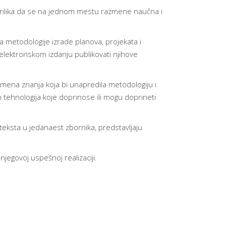
e prilika da se na jednom mestu razmene naučna i
a metodologije izrade planova, projekata i
 elektronskom izdanju publikovati njihove
mena znanja koja bi unapredila metodologiju i
ih tehnologija koje doprinose ili mogu doprineti
teksta u jedanaest zbornika, predstavljaju
egovoj uspešnoj realizaciji.