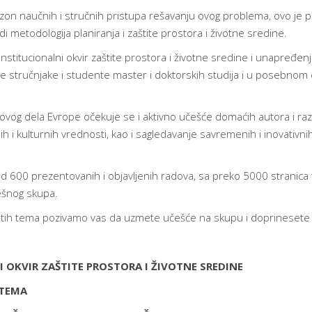
apazon naučnih i stručnih pristupa rešavanju ovog problema, ovo j
di metodologija planiranja i zaštite prostora i životne sredine.
stitucionalni okvir zaštite prostora i životne sredine i unapređenj
lade stručnjake i studente master i doktorskih studija i u posebnom
ovog dela Evrope očekuje se i aktivno učešće domaćih autora i raz
dnih i kulturnih vrednosti, kao i sagledavanje savremenih i inovativn
od 600 prezentovanih i objavljenih radova, sa preko 5000 stranica 
ešnog skupa.
utih tema pozivamo vas da uzmete učešće na skupu i doprinesete nj
I OKVIR ZAŠTITE PROSTORA I ŽIVOTNE SREDINE
ISTEMA