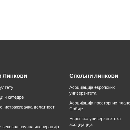
и Линкови
Спољни линкови
ултету
Асоцијација европских
универзитета
и и катедре
Асоцијација просторних план
о-истраживачка делатност
Србије
Европска универзитетска
асоцијација
– вековна научна инспирација