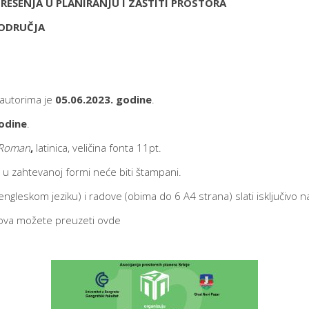
 REŠENJA U PLANIRANJU I ZAŠTITI PROSTORA
 PODRUČJA
 autorima je
05.06.2023. godine
.
godine
.
 Roman
,
latinica, veličina fonta 11pt.
i u zahtevanoj formi neće biti štampani.
gleskom jeziku) i radove (obima do 6 A4 strana) slati isključivo 
dova možete preuzeti
ovde