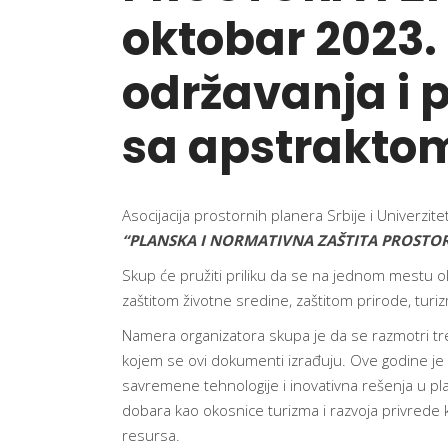
oktobar 2023.
održavanja i 
sa apstrakto
Asocijacija prostornih planera Srbije i Univer
“PLANSKA I NORMATIVNA ZAŠTITA PROSTOR
Skup će pružiti priliku da se na jednom mestu ok
zaštitom životne sredine, zaštitom prirode, turi
Namera organizatora skupa je da se razmotri tren
kojem se ovi dokumenti izrađuju. Ove godine je 
savremene tehnologije i inovativna rešenja u plan
dobara kao okosnice turizma i razvoja privrede ko
resursa.