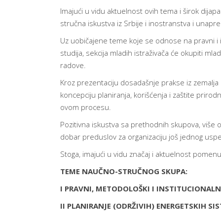
Imajući u vidu aktuelnost ovih tema i širok dij
stručna iskustva iz Srbije i inostranstva i unapre
Uz uobičajene teme koje se odnose na pravni i in
studija, sekcija mladih istraživača će okupiti m
radove.
Kroz prezentaciju dosadašnje prakse iz zemalja 
koncepciju planiranja, korišćenja i zaštite priro
ovom procesu.
Pozitivna iskustva sa prethodnih skupova, više 
dobar preduslov za organizaciju još jednog usp
Stoga, imajući u vidu značaj i aktuelnost pomen
TEME NAUČNO-STRUČNOG SKUPA:
I
PRAVNI, METODOLOŠKI I INSTITUCIONALN
II
PLANIRANJE (ODRŽIVIH) ENERGETSKIH S