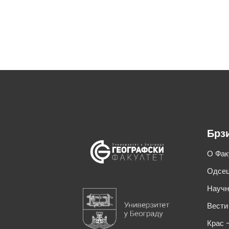
Брз
О Фак
Одсец
Научн
Вести
Крас 