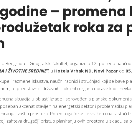
 godine – promena 
produžetak roka za 
m
zitet u Beogradu – Geografski fakultet, organizuju 12. po redu na
A I ŽIVOTNE SREDINE”
, u
Hotelu Vrbak ND, Novi Pazar
od
05
upe i razmene iskustva, naučni radnici i stručnjaci koji se bave pl
zmom, te predstavnici državnih i lokalnih organa uprave kao i nevla
utna situacija u oblasti izrade i sprovođenja planske dokumentacij
poseban akcenat stavljen na energetski sektor i problematiku plan
iranju i zaštiti prostora. Pored toga fokus je vraćen i na rastući t
ji zahteva drugačiji pristup planiranju ovih prostora u skladu sa pr