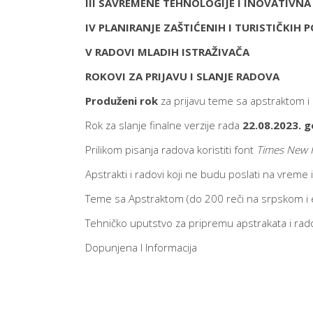
III SAVREMENE TEHNOLOGIJE I INOVATIVNA
IV PLANIRANJE ZAŠTIĆENIH I TURISTIČKIH
V
RADOVI MLADIH ISTRAŽIVAČA
ROKOVI ZA PRIJAVU I SLANJE RADOVA
Produženi rok
za prijavu teme sa apstraktom i
Rok za slanje finalne verzije rada
22.08.2023. 
Prilikom pisanja radova koristiti font
Times New
Apstrakti i radovi koji ne budu poslati na vreme 
Teme sa Apstraktom (do 200 reči na srpskom i en
Tehničko uputstvo za pripremu apstrakata i ra
Dopunjena I Informacija