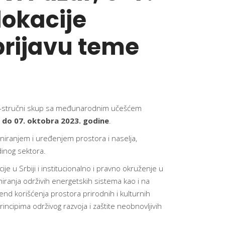
lokacije
prijavu teme
učno-stručni skup sa međunarodnim učešćem
. do 07. oktobra 2023. godine
.
aniranjem i uređenjem prostora i naselja,
dinog sektora.
e u Srbiji i institucionalno i pravno okruženje u
iranja održivih energetskih sistema kao i na
rend korišćenja prostora prirodnih i kulturnih
incipima održivog razvoja i zaštite neobnovljivih