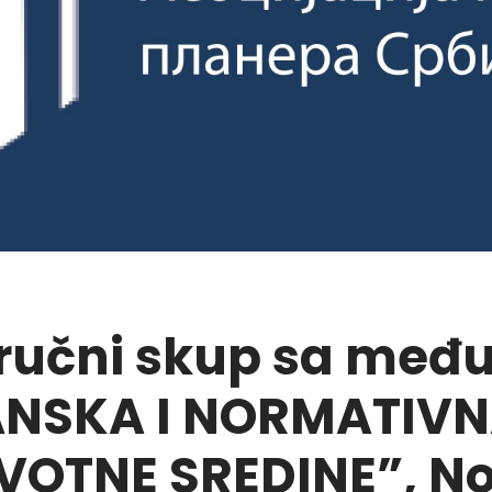
tručni skup sa me
NSKA I NORMATIVN
VOTNE SREDINE”, Nov