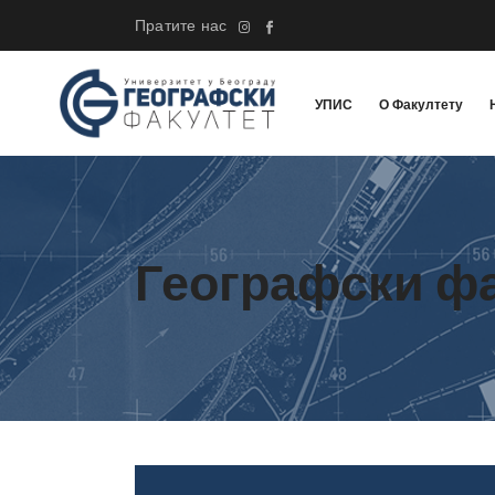
Пратите нас
УПИС
О Факултету
Географски ф