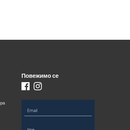
Повежимо се
ера