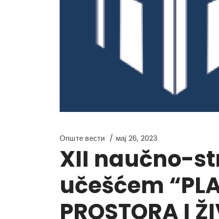
Опште вести
мај 26, 2023
XII naučno-s
učešćem “PLA
PROSTORA I ŽI