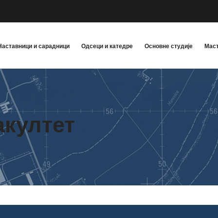
Наставници и сарадници
Одсеци и катедре
Основне студије
Маст
акултет