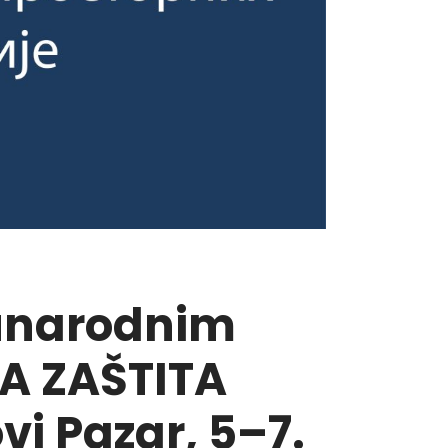
đunarodnim
A ZAŠTITA
i Pazar, 5–7.