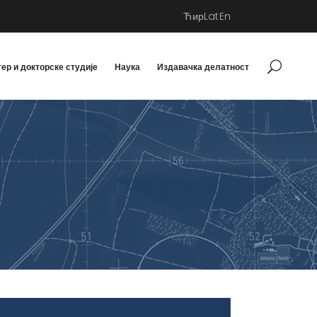
Ћир
Lat
En
ер и докторске студије
Наука
Издавачка делатност