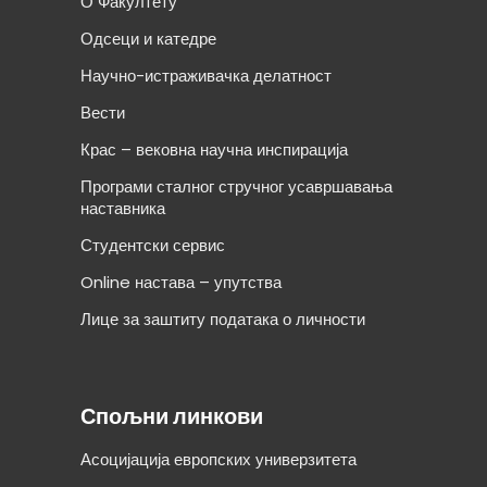
О Факултету
Одсеци и катедре
Научно-истраживачка делатност
Вести
Крас – вековна научна инспирација
Програми сталног стручног усавршавања
наставника
Студентски сервис
Online настава – упутства
Лице за заштиту података о личности
Спољни линкови
Асоцијација европских универзитета