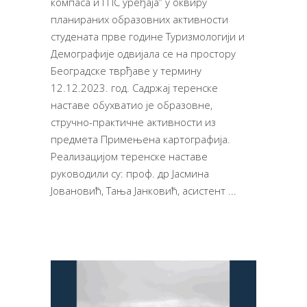
компаса и ГПС уређаја” у оквиру
планираних образовних активности
студената прве године Туризмологији и
Демографије одвијала се на простору
Београдске тврђаве у термину
12.12.2023. год. Садржај теренске
наставе обухватио је образовне,
стручно-практичне активности из
предмета Примењена картографија.
Реализацијом теренске наставе
руководили су: проф. др Јасмина
Јовановић, Тања Јанковић, асистент