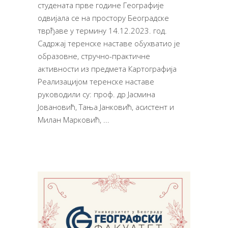
студената прве године Географије
одвијала се на простору Београдске
тврђаве у термину 14.12.2023. год.
Садржај теренске наставе обухватио је
образовне, стручно-практичне
активности из предмета Картографија
Реализацијом теренске наставе
руководили су: проф. др Јасмина
Јовановић, Тања Јанковић, асистент и
Милан Марковић,