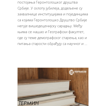
постојања Геронтолошког друштва
Србије. У склопу јубилеја, додељене су
захвалнице институцијама и појединцима
са којима Геронтолошко Друштво Србије
негује вишедеценијску сарадњу. Међу
њима се нашао и Географски факултет,
где су теме демографског старења, као и
питања старости обрађују са научног и