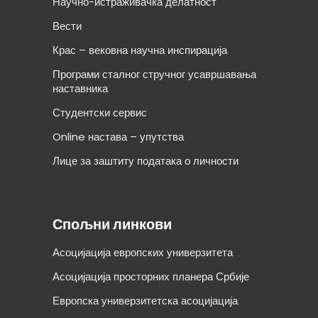
Научно-истраживачка делатност
Вести
Крас – вековна научна инспирација
Програми сталног стручног усавршавања
наставника
Студентски сервис
Online настава – упутства
Лице за заштиту података о личности
Спољни линкови
Асоцијација европских универзитета
Асоцијација просторних планера Србије
Европска универзитетска асоцијација