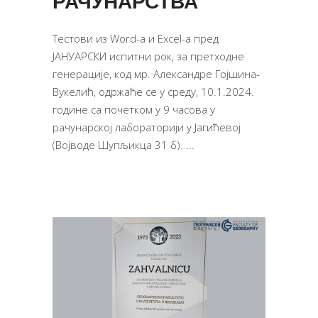
РАЧУНАРСТВА
Тестови из Word-a и Excel-a пред
ЈАНУАРСКИ испитни рок, за претходне
генерације, код мр. Александре Гојшина-
Вукелић, одржаће се у среду, 10.1.2024.
године са почетком у 9 часова у
рачунарској лабораторији у Јагићевоj
(Војводе Шупљикца 31 б).