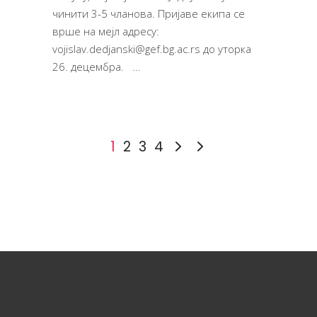
чинити 3-5 чланова. Пријаве екипа се
врше на мејл адресу:
vojislav.dedjanski@gef.bg.ac.rs до уторка
26. децембра.
1
2
3
4