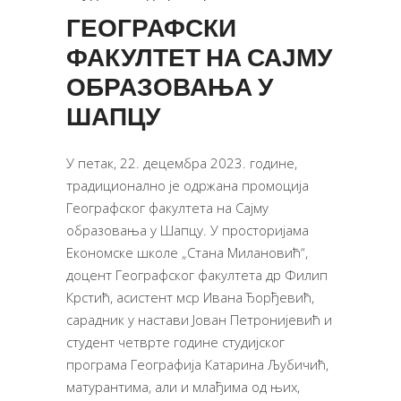
ГЕОГРАФСКИ
ФАКУЛТЕТ НА САЈМУ
ОБРАЗОВАЊА У
ШАПЦУ
У петак, 22. децембра 2023. године,
традиционално је одржана промоција
Географског факултета на Сајму
образовања у Шапцу. У просторијама
Економске школе „Стана Милановић“,
доцент Географског факултета др Филип
Крстић, асистент мср Ивана Ђорђевић,
сарадник у настави Јован Петронијевић и
студент четврте године студијског
програма Географија Катарина Љубичић,
матурантима, али и млађима од њих,