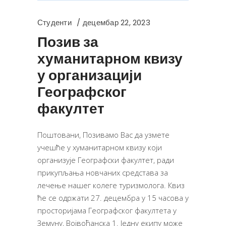
Студенти
децембар 22, 2023
Позив за
хуманитарном квизу
у организацији
Географског
факултет
Поштовани, Позивамо Вас да узмете
учешће у хуманитарном квизу који
организује Географски факултет, ради
прикупљања новчаних средстава за
лечење нашег колеге туризмолога. Квиз
ће се одржати 27. децембра у 15 часова у
просторијама Географског факултета у
Земуну, Војвођанска 1. Једну екипу може