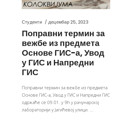
Студенти
децембар 25, 2023
Поправни термин за
вежбе из предмета
Основе ГИС-а, Увод
у ГИС и Напредни
ГИС
Поправни термин за вежбе из предмета
Основе ГИС-а, Увод у ГИС и Напредни ГИС
одржаће се 09.01. у 9h у рачунарској
лабораторији у Јагићевој улици.