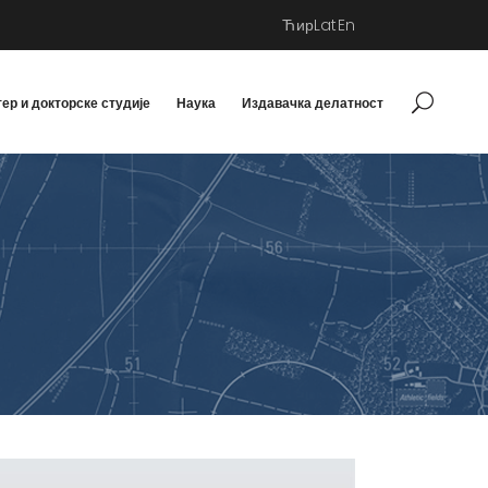
Ћир
Lat
En
ер и докторске студије
Наука
Издавачка делатност