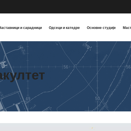
Наставници и сарадници
Одсеци и катедре
Основне студије
Маст
акултет