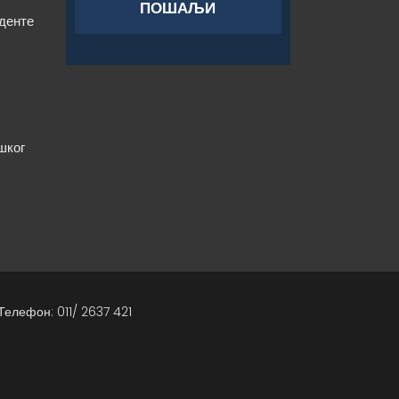
уденте
шког
Телефон: 011/ 2637 421