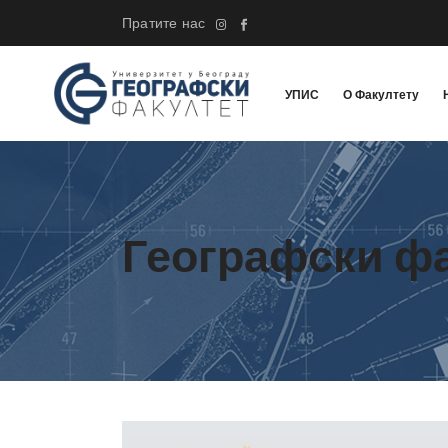
Пратите нас
УПИС
О Факултету
Географски ф