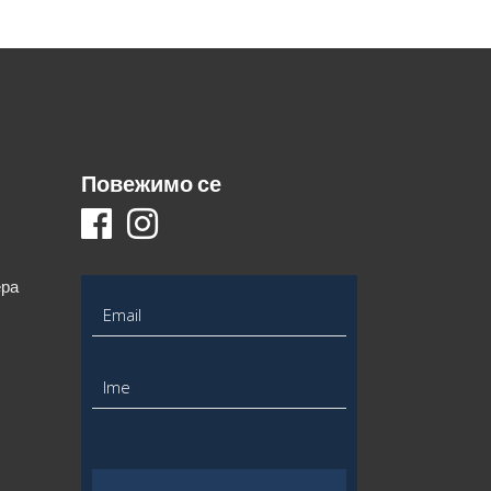
Повежимо се
ера