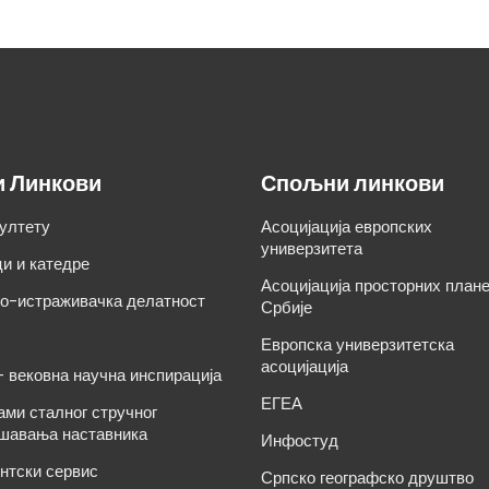
и Линкови
Спољни линкови
ултету
Асоцијација европских
универзитета
и и катедре
Асоцијација просторних план
о-истраживачка делатност
Србије
Европска универзитетска
асоцијација
– вековна научна инспирација
ЕГЕА
ами сталног стручног
шавања наставника
Инфостуд
нтски сервис
Српско географско друштво