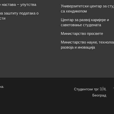
e настава – упутства
Универзитетски центар за ст
са хендикепом
за заштиту података о
сти
Центар за развој каријере и
саветовање студената
Министарство просвете
Министарство науке, техноло
развоја и иновација
на.
Студентски трг 3/III,
Београд