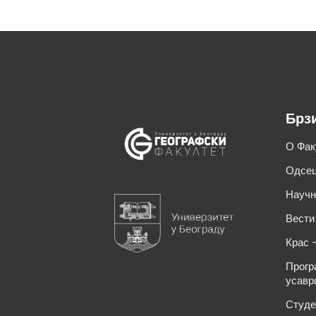
Брз
О Фак
Одсец
Научн
Вести
Крас 
Прогр
усавр
Студе