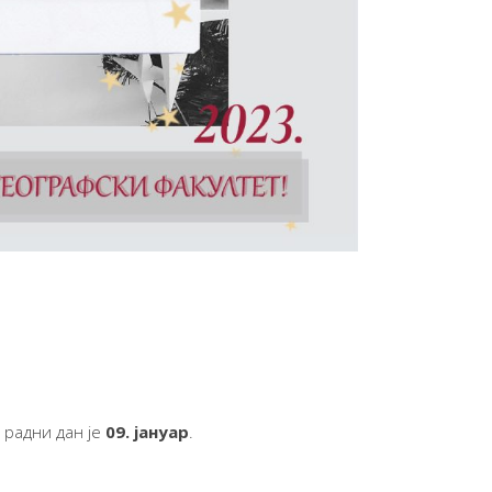
 радни дан је
09. јануар
.