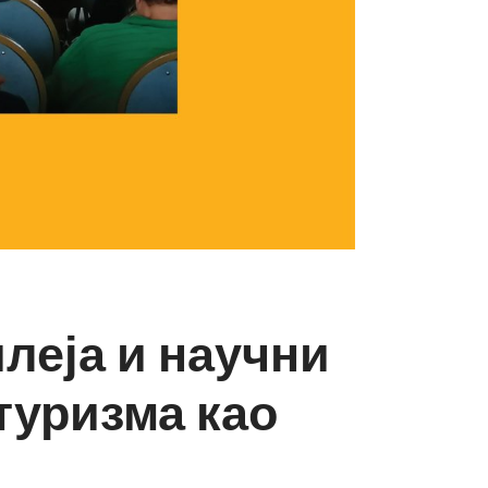
леја и научни
туризма као