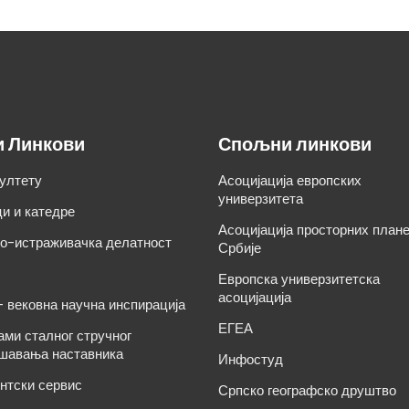
и Линкови
Спољни линкови
ултету
Асоцијација европских
универзитета
и и катедре
Асоцијација просторних план
о-истраживачка делатност
Србије
Европска универзитетска
асоцијација
– вековна научна инспирација
ЕГЕА
ами сталног стручног
шавања наставника
Инфостуд
нтски сервис
Српско географско друштво