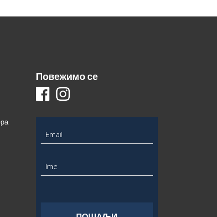
Повежимо се
ера