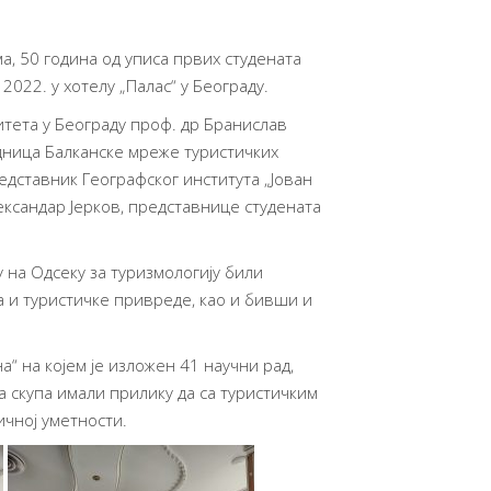
а, 50 година од уписа првих студената
022. у хотелу „Палас“ у Београду.
тета у Београду проф. др Бранислав
дница Балканске мреже туристичких
дставник Географског института „Јован
ксандар Јерков, представнице студената
 на Одсеку за туризмологију били
а и туристичке привреде, као и бивши и
“ на којем је изложен 41 научни рад,
а скупа имали прилику да са туристичким
ичној уметности.