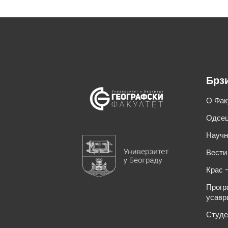
Брз
О Фак
Одсец
Научн
Вести
Крас 
Прогр
усавр
Студе