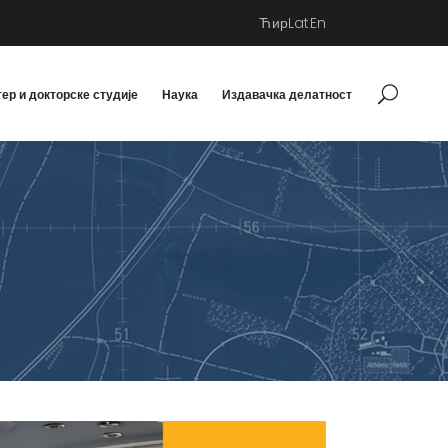
Ћир
Lat
En
ер и докторске студије
Наука
Издавачка делатност