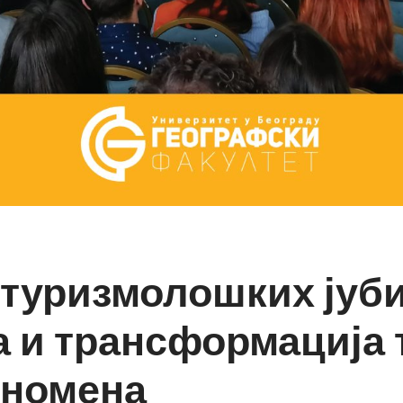
уризмолошких јуби
а и трансформација 
еномена