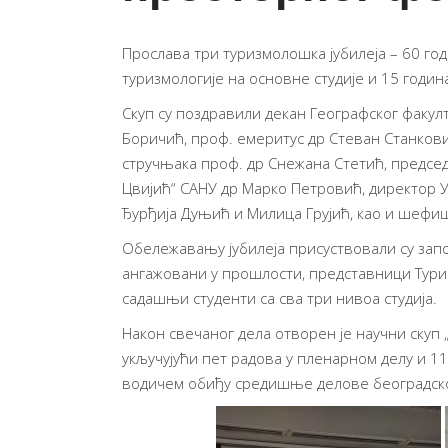
Прослава три туризмолошка јубилеја – 60 год
туризмологије на основне студије и 15 годин
Скуп су поздравили декан Географског факул
Боричић, проф. емеритус др Стеван Станков
стручњака проф. др Снежана Стетић, председ
Цвијић“ САНУ др Марко Петровић, директор 
Ђурђија Дуњић и Милица Грујић, као и шефиц
Обележавању јубилеја присуствовали су запос
ангажовани у прошлости, представници Турис
садашњи студенти са сва три нивоа студија.
Након свечаног дела отворен је научни скуп 
укључујући пет радова у пленарном делу и 11
водичем обиђу средишње делове београдског 