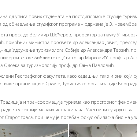
ина од уписа првих студената на постдипломске студије туризм
а од обнављања студијског програма – одржана је 3. новембра 2
тета проф. др Велимир Шећеров, проректор за науку Универзи
ић, помоћник министра просвете др Александар Јовић, предсе
ница Удружења туризмолога Србије др Александра Терзић, пре
Универзитетске библиотеке „Светозар Марковић“ проф. др Але
а Одсека за туризмологију проф. др Сања Павловић.
лени Географског факултета, како садашњи тако и они који су
тичке организације Србије, Туристичке организације Београд
„Традиција и трансформација туризма као просторног феномена
 радова у секцији младих истраживача. Учесници су другог дан
Старог града, при чему је посебан фокус обиласка био на ул