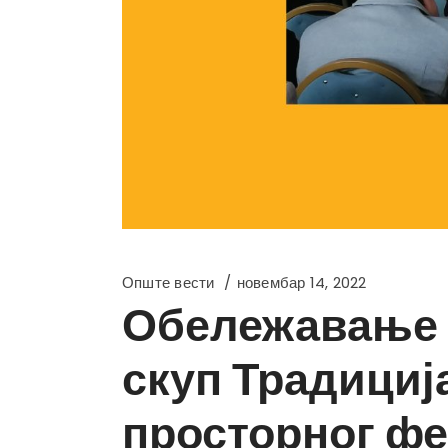
Опште вести
новембар 14, 2022
Обележавање т
скуп Традициј
просторног ф