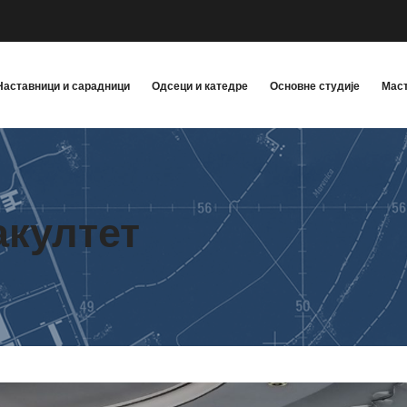
Наставници и сарадници
Одсеци и катедре
Основне студије
Маст
акултет