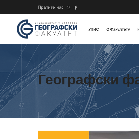
Пратите нас
УПИС
О Факултету
Географски ф