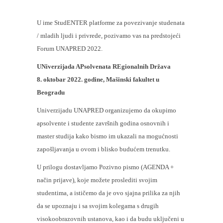
U ime StudENTER platforme za povezivanje studenata
/ mladih ljudi i privrede, pozivamo vas na predstojeći
Forum UNAPRED 2022.
UNiverzijada APsolvenata REgionalnih Država
8. oktobar 2022. godine, Mašinski fakultet u
Beogradu
Univerzijadu UNAPRED organizujemo da okupimo
apsolvente i studente završnih godina osnovnih i
master studija kako bismo im ukazali na mogućnosti
zapošljavanja u ovom i blisko budućem trenutku.
U prilogu dostavljamo Pozivno pismo (AGENDA +
način prijave), koje možete proslediti svojim
studentima, a ističemo da je ovo sjajna prilika za njih
da se upoznaju i sa svojim kolegama s drugih
visokoobrazovnih ustanova, kao i da budu uključeni u