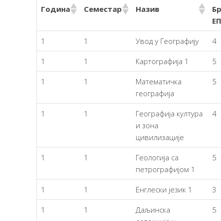
Година
Семестар
Назив
Бр
Е
1
1
Увод у Географију
4
1
1
Картографија 1
5
1
1
Математичка
5
географија
1
1
Географија култура
4
и зона
цивилизације
1
1
Геологија са
5
петрографијом 1
1
1
Енглески језик 1
3
1
1
Даљинска
5