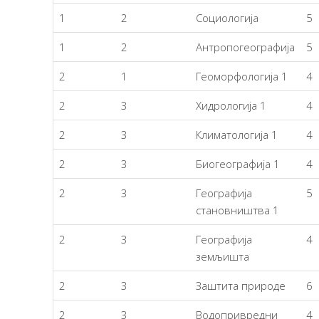
1
2
Социологија
5
1
2
Антропогеографија
5
2
1
Геоморфологија 1
4
2
3
Хидрологија 1
4
2
3
Климатологија 1
4
2
3
Биогеографија 1
4
2
3
Географија
5
становништва 1
2
3
Географија
4
земљишта
2
3
Заштита природе
6
2
3
Водопривредни
4