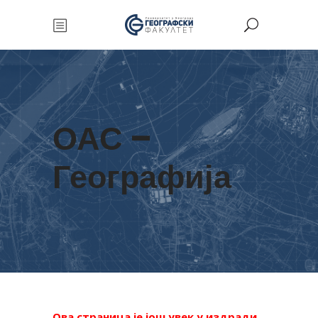
ОАС –
Географија
Ова страница је још увек у издради.