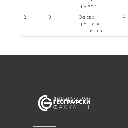
проблеми
2
3
Основе
4
просторног
планирања