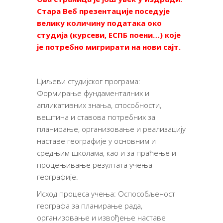
Стара Веб презентације поседује
велику количину података око
студија (курсеви, ЕСПБ поени…) које
је потребно мигрирати на нови сајт.
Циљеви студијског програма:
Формирање фундаменталних и
апликативних знања, способности,
вештина и ставова потребних за
планирање, организовање и реализацију
наставе географије у основним и
средњим школама, као и за праћење и
процењивање резултата учења
географије.
Исход процеса учења: Оспособљеност
географа за планирање рада,
организовање и извођење наставе