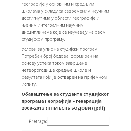
географије у основним и средњим
школама у складу са савременим научним
достигнућима у области географије и
њеним интегралним научним
дисциплинама које се изучавају на овом
студијском програму.
Услови за упис на студијски програм:
Потребан број бодова, формиран на
основу успеха током завршене
четворогодише средње школе и
резултата који је остварен на пријемном
испиту.
Обавештење
за студенте студијског
програма Географија – генерација
2008-2013
(ППМ ЕСПБ БОДОВИ) [
pdf
]
Pretraga: