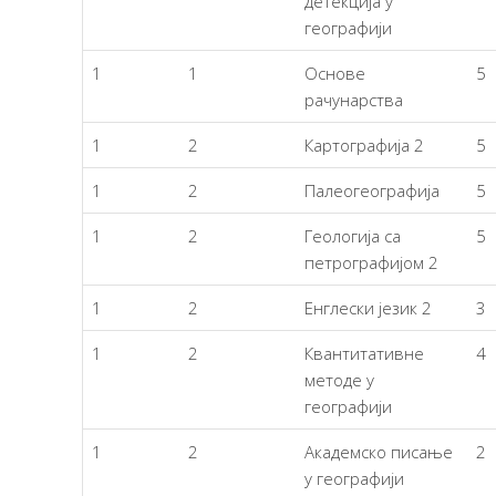
детекција у
географији
1
1
Oснове
5
рачунарства
1
2
Картографија 2
5
1
2
Палеогеографија
5
1
2
Геологија са
5
петрографијом 2
1
2
Енглески језик 2
3
1
2
Квантитативне
4
методе у
географији
1
2
Академско писање
2
у географији