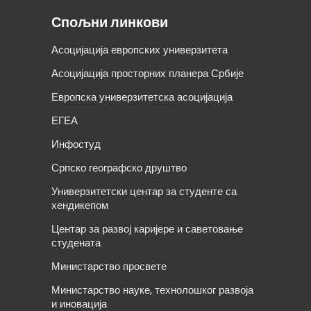
Спољни линкови
Асоцијација европских универзитета
Асоцијација просторних планера Србије
Европска универзитетска асоцијација
ЕГЕА
Инфостуд
Српско географско друштво
Универзитетски центар за студенте са
хендикепом
Центар за развој каријере и саветовање
студената
Министарство просвете
Министарство науке, технолошког развоја
и иновација