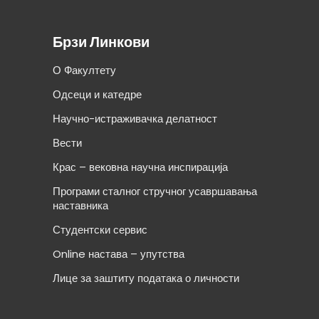
Брзи Линкови
О Факултету
Одсеци и катедре
Научно-истраживачка делатност
Вести
Крас – вековна научна инспирација
Програми сталног стручног усавршавања
наставника
Студентски сервис
Online настава – упутства
Лице за заштиту података о личности