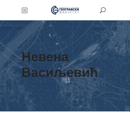
Невена
Васиљевић