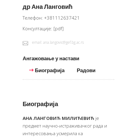
др Ана Ланговић
Телефон: +381112637421
Консултације:
[pdf]
email: ana.langovic@gef.bg.ac.rs
Ангажовање у настави
Биографија
Радови
Биографија
АНА ЛАНГОВИЋ МИЛИЋЕВИЋ
је
предмет научно-истраживачког рада и
интересовања усмерила ка