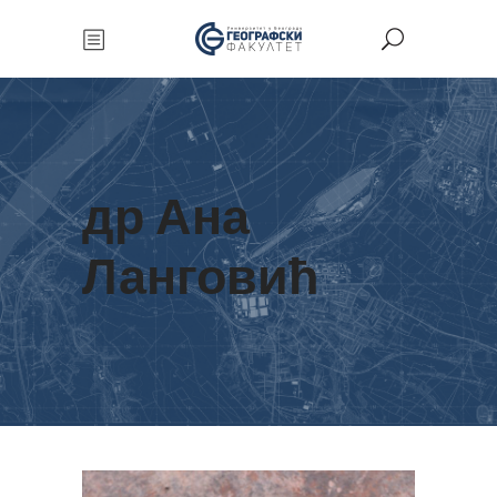
др Ана
Ланговић