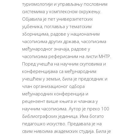
туризмологији и управљању пословним
системима у комплексном окружењу.
Објавила је пет универзитетских
уџбеника, поглавља у тематским
зборницима, радове у националним
часописима других држава, часописима
међународног значаја, радове у
часописима реферисаним на листи МНТР.
Поред учешћа на научним скуповима и
конференцијама са међународним
учешћем у земљи, била је председник и
члан организационог одбора
међународних конференција и
рецензент више књига и чланака у
научним часописима. Аутор је преко 100
библиографских јединица. Има богато
педагошко искуство. Предавала је на
свим нивоима академских студија. Била је