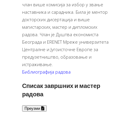
члан више комисија за избор у звање
наставника и сарадника. Била је ментор
докторских дисертација и више
магистарских, мастер и дипломских
радова. Члан је Душтва економиста
Београда и ERENET Мреже универзитета
Централне и Југоисточне Европе за
предузетништво, образовање и
истраживање.
Библиографија радова
Списак завршних и мастер
радова
Преузми