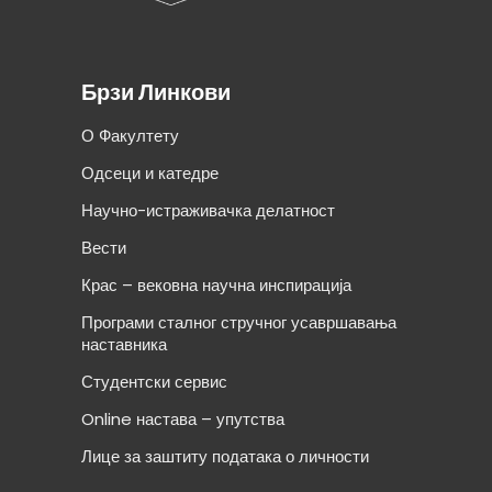
Брзи Линкови
О Факултету
Одсеци и катедре
Научно-истраживачка делатност
Вести
Крас – вековна научна инспирација
Програми сталног стручног усавршавања
наставника
Студентски сервис
Online настава – упутства
Лице за заштиту података о личности