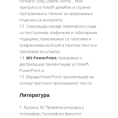
Forward, Stop, Delete, Home… WEB
претрага уз помоћ домаћих и страних
претраживача. Начини за преузимање
података са интернета.
Симулација израде семинарског рада
са текстуалним, графичким и табеларним
подацима, повезивање са табелама и
графиконима из Excell-a (прелом текста и
припрема за штампу)
МS PowerPoint:
Креирање и
дистрибуција презентације уз помоћ
PowerPoint-а.
Израда PowerPoint преземтације на
основу претхоно преломљеног текста.
Литература
Кукрика, М: Примена рачунара у
географији, Географски факултет