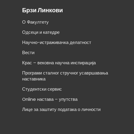
Брзи Линкови
О Факултету
Одсеци и катедре
Научно-истраживачка делатност
Вести
Крас – вековна научна инспирација
Програми сталног стручног усавршавања
наставника
Студентски сервис
Online настава – упутства
Лице за заштиту података о личности