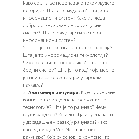
Како се знање повећавало током људске
историје? Шта је то мудрост? Шта је то
информациони систем? Како изгледа
добро организован информациони
систем? Шта је рачунарски заснован
информациони систем?
Шта је то техника, а шта технологија?
Шта је то информациона технологија?
Чиме се бави информатика? Шта је то
бројни систем? Шта је то код? Које мерне
јединице се користе у рачунарским
наукама?
Анатомија рачунара:
Које су основне
компоненте модерне информационе
технологије? Шта је то рачунар? Чему
служи хардвер? Који догађаји су значајни
у досадашњем развоју рачунара? Како
изгледа модел Von Neumann-овог
рачунара? Које су основне компоненте