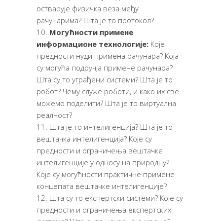
остварује физичка веза међу
рачунарима? Шта је то протокол?
Могућности примене
информационе технологије:
Које
предности нуди примена рачунара? Која
су могућа подручја примене рачунара?
Шта су то уграђени системи? Шта је то
робот? Чему служе роботи, и како их све
можемо поделити? Шта је то виртуална
реалност?
Шта је то интелигенција? Шта је то
вештачка интелигенција? Које су
предности и ограничења вештачке
интелигенције у односу на природну?
Које су могућности практичне примене
концепата вештачке интелигенције?
Шта су то експертски системи? Које су
предности и ограничења експертских