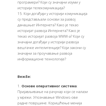
програмери? Који су значајни изуми у
историји телекомуникација?
Који догађаји у историји комуникација
су представљали основи за развој
данашњег Интернета? Како је текао
историјат развоја Интернета? Како је
текао историјат развоја WWW-а? Који су
значајни догађаји у историји развоја
вештачке интелигенције? Који закони су
значајни за проучавање развоја
информационе технологије?
Вежбе:
Основе оперативног система
:
Пријављивање на рачунар који се налази
у мрежи. Упознавање Windows-ове
радне површине. Коришћење менија