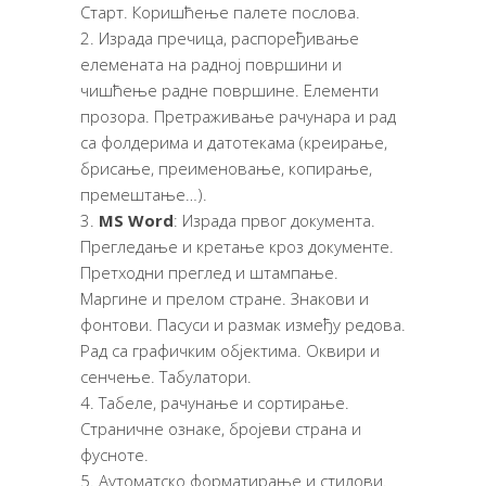
Старт. Коришћење палете послова.
Израда пречица, распоређивање
елемената на радној површини и
чишћење радне површине. Елементи
прозора. Претраживање рачунара и рад
са фолдерима и датотекама (креирање,
брисање, преименовање, копирање,
премештање…).
МS Word
: Израда првог документа.
Прегледање и кретање кроз документе.
Претходни преглед и штампање.
Маргине и прелом стране. Знакови и
фонтови. Пасуси и размак између редова.
Рад са графичким објектима. Оквири и
сенчење. Табулатори.
Табеле, рачунање и сортирање.
Страничне ознаке, бројеви страна и
фусноте.
Аутоматско форматирање и стилови.