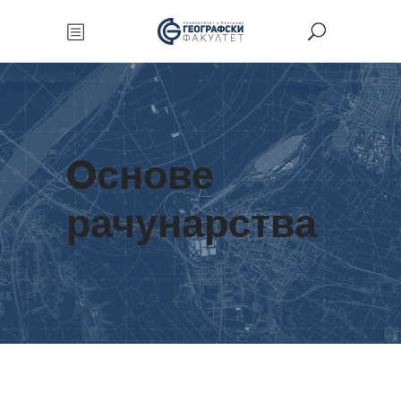
Oснове
рачунарства