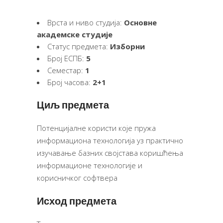
Врста и ниво студија:
Основне
академске студије
Статус предмета:
Изборни
Број ЕСПБ:
5
Семестар:
1
Број часова:
2+1
Циљ предмета
Потенцијалне користи које пружа
информациона технологија уз практично
изучавање базних својстава коришћења
информационе технологије и
корисничког софтвера
Исход предмета