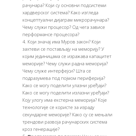
рачунара? Који су основни подсистеми
хардверског система? Како изгледа
концептуални дијаграм микрорачунара?
Чему служи процесор? Од чега зависе
перформансе процесора?
Који значај има Муров закон? Који
захтеви се постављају на меморију? У
којим јединицама се изражава капацитет
меморије? Чему служи радна меморија?
Чему служе интерфејси? Шта се
подразумева под појмом периферија?
Како се могу поделити улазни уређаји?
Како се могу поделити излазни уређаји?
Коју улогу има екстерна меморија? Које
технологије се користе за израду
секундарне меморије? Како су се мењали
трендови развоја рачунарских система
кроз генерације?