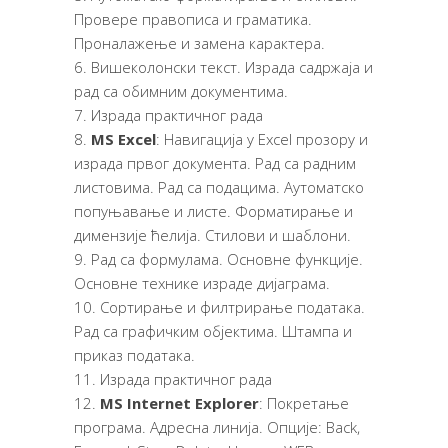
Провере правописа и граматика.
Проналажење и замена карактера.
Вишеколонски текст. Израда садржаја и
рад са обимним документима.
Израда практичног рада
МS Еxcel
: Навигација у Excel прозору и
израда првог документа. Рад са радним
листовима. Рад са подацима. Аутоматско
попуњавање и листе. Форматирање и
димензије ћелија. Стилови и шаблони.
Рад са формулама. Основне функције.
Основне технике израде дијаграма.
Сортирање и филтрирање података.
Рад са графичким објектима. Штампа и
приказ података.
Израда практичног рада
МS Internet Explorer
: Покретање
програма. Адресна линија. Опције: Back,