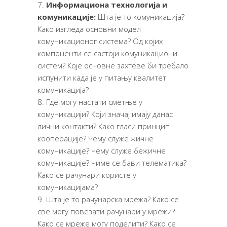
Информациона технологија и
комуникације:
Шта је то комуникација?
Како изгледа основни модел
комуникационог система? Од којих
компоненти се састоји комуникациони
систем? Које основне захтеве би требало
испунити када је у питању квалитет
комуникација?
Где могу настати сметње у
комуникацији? Који значај имају данас
лични контакти? Како гласи принцип
кооперације? Чему служе жичне
комуникације? Чему служе бежичне
комуникације? Чиме се бави телематика?
Како се рачунари користе у
комуникацијама?
Шта је то рачунарска мрежа? Како се
све могу повезати рачунари у мрежи?
Како се мреже могу поделити? Како се