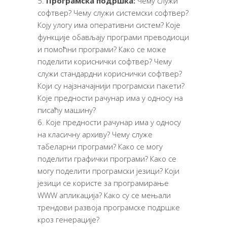
Програмска подршка:
Чему служи
софтвер? Чему служи системски софтвер?
Коју улогу има оперативни систем? Које
функције обављају програми преводиоци
и помоћни програми? Како се може
поделити кориснички софтвер? Чему
служи стандардни кориснички софтвер?
Који су најзначајнији програмски пакети?
Које предности рачунар има у односу на
писаћу машину?
Које предности рачунар има у односу
на класичну архиву? Чему служе
табеларни програми? Како се могу
поделити графички програми? Како се
могу поделити програмски језици? Који
језици се користе за програмирање
WWW апликација? Како су се мењали
трендови развоја програмске подршке
кроз генерације?