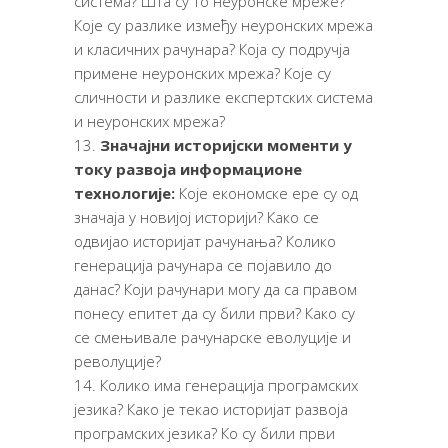
система? Шта су то неуронске мреже?
Које су разлике између неуронских мрежа
и класичних рачунара? Која су подручја
примене неуронских мрежа? Које су
сличности и разлике експертских система
и неуронских мрежа?
Значајни историјски моменти у
току развоја информационе
технологије:
Које економске ере су од
значаја у новијој историји? Како се
одвијао историјат рачунања? Колико
генерација рачунара се појавило до
данас? Који рачунари могу да са правом
понесу епитет да су били први? Како су
се смењивале рачунарске еволуције и
револуције?
Колико има генерација програмских
језика? Како је текао историјат развоја
програмских језика? Ко су били први