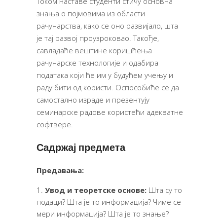
Током наставе студенти стичу основна
знања о појмовима из области
рачунарства, како се оно развијало, шта
је тај развој проузроковао. Такође,
савладаће вештине коришћења
рачунарске технологије и одабира
података који ће им у будућем учењу и
раду бити од користи. Оспособиће се да
самостално израде и презентују
семинарске радове користећи адекватне
софтвере.
Садржај предмета
Предавања:
Увод и теоретске основе:
Шта су то
подаци? Шта је то информација? Чиме се
мери информација? Шта је то знање?