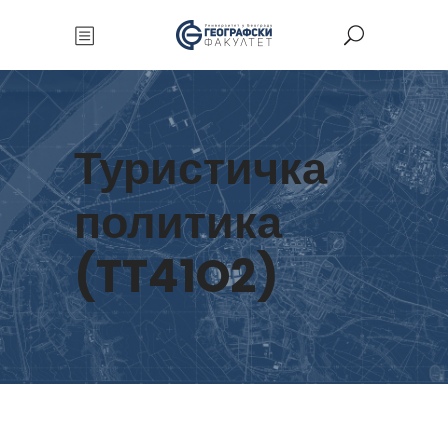
Туристичка
политика
(TT41O2)