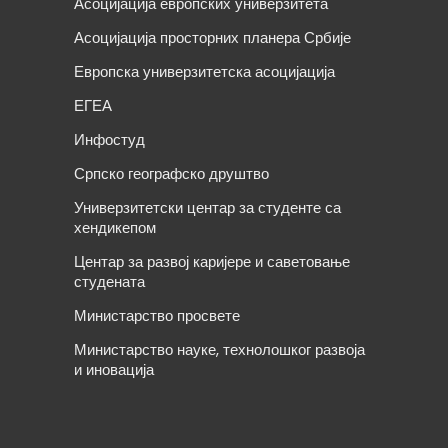
Асоцијација европских универзитета
Асоцијација просторних планера Србије
Европска универзитетска асоцијација
ЕГЕА
Инфостуд
Српско географско друштво
Универзитетски центар за студенте са
хендикепом
Центар за развој каријере и саветовање
студената
Министарство просвете
Министарство науке, технолошког развоја
и иновација