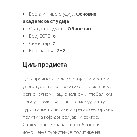
Врста и ниво студија:
Основне
академске студије
Статус предмета:
Обавезан
Број ЕСПБ:
6
Семестар:
7
Број часова:
2+2
Циљ предмета
Циљ предмета је да се разјасни место и
улога туристичке политике на локалном,
регионалном, националном и глобалном
новоу. Пружања знања о међуутицају
туристичке политике и других секторских
политика које доноси јавни сектор.
Сагледавање значаја и особености
доношења туристичке политике на