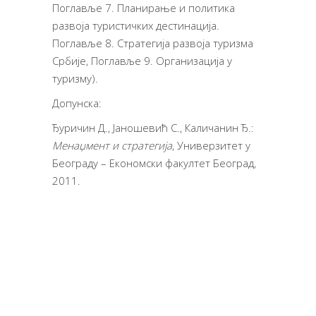
Поглавље 7. Планирање и политика
развоја туристичких дестинација.
Поглавље 8. Стратегија развоја туризма
Србије, Поглавље 9. Организација у
туризму).
Допунска:
Ђуричин Д., Јаношевић С., Каличанин Ђ.:
Менаџмент и стратегија
, Универзитет у
Београду – Економски факултет Београд,
2011.