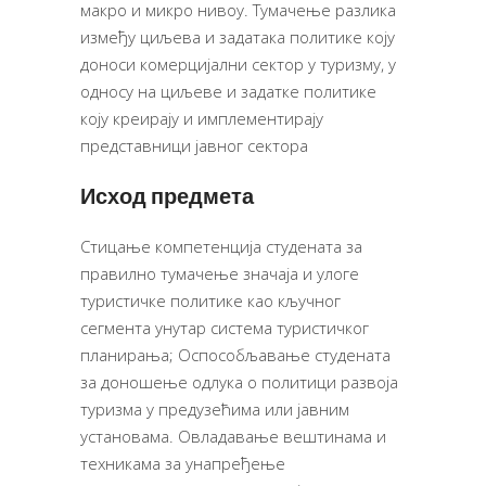
макро и микро нивоу. Тумачење разлика
између циљева и задатака политике коју
доноси комерцијални сектор у туризму, у
односу на циљеве и задатке политике
коју креирају и имплементирају
представници јавног сектора
Исход предмета
Стицање компетенција студената за
правилно тумачење значаја и улоге
туристичке политике као кључног
сегмента унутар система туристичког
планирања; Оспособљавање студената
за доношење одлука о политици развоја
туризма у предузећима или јавним
установама. Овладавање вештинама и
техникама за унапређење