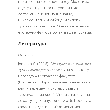
политике на локалном нивоу. Модели за
оцену конкуретности туристичких
дестинација. Институционални,
инкрементални и хибридни типови
туристичке политике. Оцена интерних и
екстерних фактора организације туризма.
Литература
Основна:
Јовичић Д. (2016).
Менаџмент
и политика
туристичких дестинација.
Универзитет у
Београду – Географски факултет
(Поглавље 1. Туристичка дестинација као
кључни елемент у систему развоја
туризма, Поглавље 4. Утицаји туризма на
локалну заједницу, Поглавље 6. Пословна
сарадња и дестинацијски менаџмент.