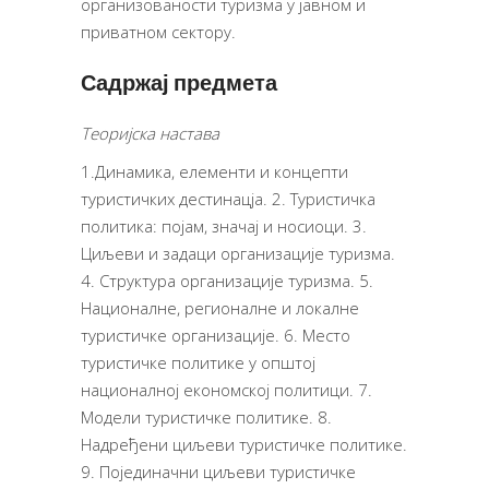
организованости туризма у јавном и
приватном сектору.
Садржај предмета
Теоријска настава
1.Динамика, елементи и концепти
туристичких дестинацја. 2. Туристичка
политика: појам, значај и носиоци. 3.
Циљеви и задаци организације туризма.
4. Структура организације туризма. 5.
Националне, регионалне и локалне
туристичке организације. 6. Место
туристичке политике у општој
националној економској политици. 7.
Модели туристичке политике. 8.
Надређени циљеви туристичке политике.
9. Појединачни циљеви туристичке