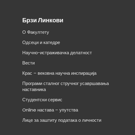
Брзи Линкови
О Факултету
Одсеци и катедре
Научно-истраживачка делатност
Вести
Крас – вековна научна инспирација
Програми сталног стручног усавршавања
наставника
Студентски сервис
Online настава – упутства
Лице за заштиту података о личности