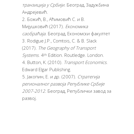
транзиција у Србији
. Београд, Задужбина
Андрејевић.
Божић, В., Аћимовић С. и В.
Мијушковић (2017).
Економика
саобраћаја
. Београд, Економски факултет
Rodigue J.P., Comtois, C. & B. Slack
(2017).
The Geography of Transport
Systems
. 4
Edition. Routledge. London.
th
Button, K. (2010).
Transport Economics
.
Edward Elgar Publishing.
Јакопин, Е. и др. (2007).
Стратегија
регионалног развоја Републике Србије
2007-2012.
Београд, Републички завод за
развој
.