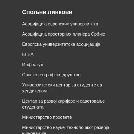
Спољни линкови
Асоцијација европских универзитета
Асоцијација просторних планера Србије
Европска универзитетска асоцијација
ЕГЕА
Инфостуд
Српско географско друштво
Универзитетски центар за студенте са
хендикепом
Центар за развој каријере и саветовање
студената
Министарство просвете
Министарство науке, технолошког развоја
и иновација