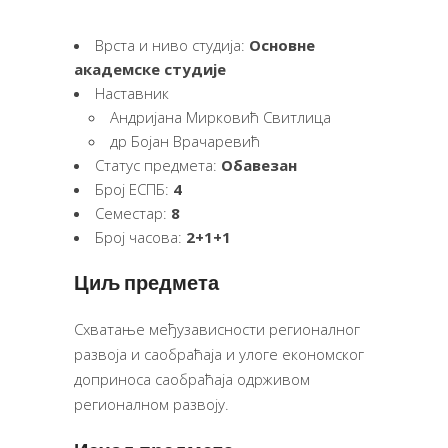
Врста и ниво студија:
Основне
академске студије
Наставник
Андријана Мирковић Свитлица
др Бојан Врачаревић
Статус предмета:
Обавезан
Број ЕСПБ:
4
Семестар:
8
Број часова:
2+1+1
Циљ предмета
Схватање међузависности регионалног
развоја и саобраћаја и улоге економског
доприноса саобраћаја одрживом
регионалном развоју.