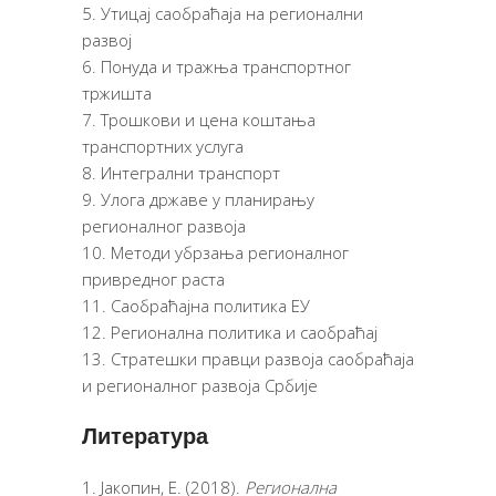
Утицај саобраћаја на регионални
развој
Понуда и тражња транспортног
тржишта
Трошкови и цена коштања
транспортних услуга
Интегрални транспорт
Улога државе у планирању
регионалног развоја
Методи убрзања регионалног
привредног раста
Саобраћајна политика ЕУ
Регионална политика и саобраћај
Стратешки правци развоја саобраћаја
и регионалног развоја Србије
Литература
Јакопин, Е. (2018).
Регионална