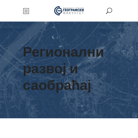
Регионални
развој и
саобраћај