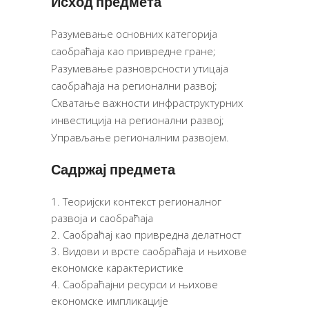
Исход предмета
Разумевање основних категорија
саобраћаја као привредне гране;
Разумевање разноврсности утицаја
саобраћаја на регионални развој;
Схватање важности инфраструктурних
инвестиција на регионални развој;
Управљање регионалним развојем.
Садржај предмета
Теоријски контекст регионалног
развоја и саобраћаја
Саобраћај као привредна делатност
Видови и врсте саобраћаја и њихове
економске карактеристике
Саобраћајни ресурси и њихове
економске импликације