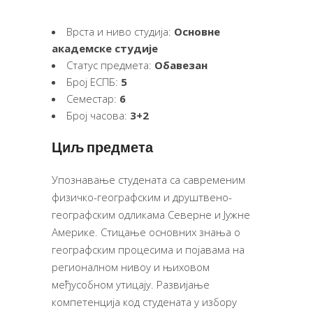
Врста и ниво студија:
Основне
академске студије
Статус предмета:
Обавезан
Број ЕСПБ:
5
Семестар:
6
Број часова:
3+2
Циљ предмета
Упознавање студената са савременим
физичко-географским и друштвено-
географским одликама Северне и Јужне
Америке. Стицање основних знања о
географским процесима и појавама на
регионалном нивоу и њиховом
међусобном утицају. Развијање
компетенција код студената у избору