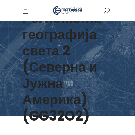
Регионална
географија
света 2
(Северна и
Јужна
Америка)
(GG32O2)