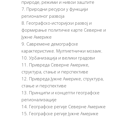
природе, режими и нивои заштите
Природни ресурси у функцији
регионалног развоја
Географско-историјски развој и
формирање политичке карте Северне и
Јужне Америке
Савремене демографске
карактеристике. Мултиетнички мозаик.
Урбанизација и велики градови
Привреда Северне Америке,
структура, стање и перспективе
Привреда Јужне Америке, структура,
стање и перспективе
Принципи и концепти географске
регионализације
Географске регије Северне Америке
Географске регије Јужне Америке