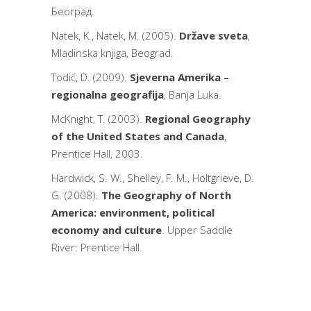
Београд.
Natek, K., Natek, M. (2005).
Države sveta
,
Mladinska knjiga, Beograd.
Todić, D. (2009).
Sjeverna Amerika –
regionalna geografija
, Banja Luka.
McKnight, T. (2003).
Regional Geography
of the United States and Canada
,
Prentice Hall, 2003.
Hardwick, S. W., Shelley, F. M., Holtgrieve, D.
G. (2008).
The Geography of North
America: environment, political
economy and culture
.
Upper Saddle
River: Prentice Hall.