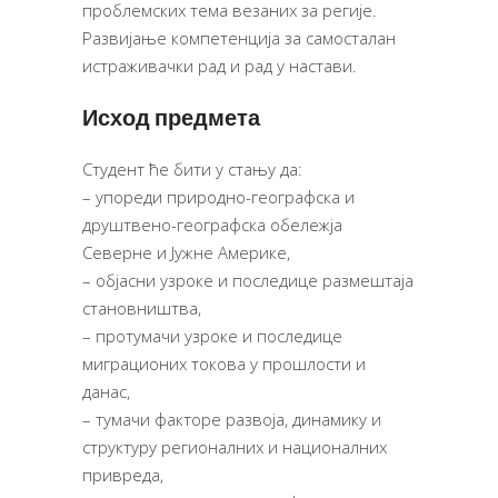
проблемских тема везаних за регије.
Развијање компетенција за самосталан
истраживачки рад и рад у настави.
Исход предмета
Студент ће бити у стању да:
– упореди природно-географска и
друштвено-географска обележја
Северне и Јужне Америке,
– објасни узроке и последице размештаја
становништва,
– протумачи узроке и последице
миграционих токова у прошлости и
данас,
– тумачи факторе развоја, динамику и
структуру регионалних и националних
привреда,