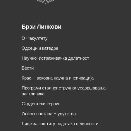
Брзи Линкови
О Факултету
Одсеци и катедре
Научно-истраживачка делатност
Вести
Крас – вековна научна инспирација
Програми сталног стручног усавршавања
наставника
Студентски сервис
Online настава – упутства
Лице за заштиту података о личности