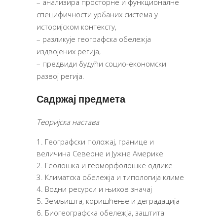
– анализира просторне и функционалне
специфичности урбаних система у
историјском контексту,
– разликује географска обележја
издвојених регија,
– предвиди будући социо-економски
развој регија.
Садржај предмета
Теоријска настава
Географски положај, границе и
величина Северне и Јужне Америке
Геолошка и геоморфолошке одлике
Климатска обележја и типологија климе
Водни ресурси и њихов значај
Земљишта, коришћење и деградација
Биогеографска обележја, заштита