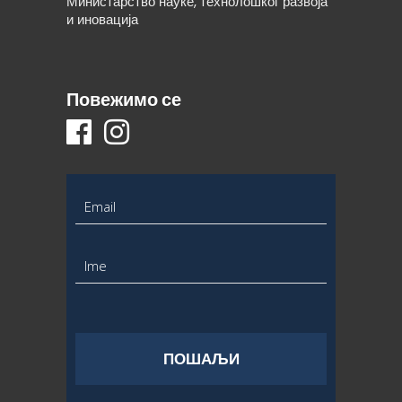
Министарство науке, технолошког развоја
и иновација
Повежимо се