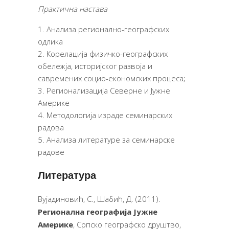
Практична настава
Анализа регионално-географских
одлика
Корелација физичко-географских
обележја, историјског развоја и
савремених социо-економских процеса;
Регионализација Северне и Јужне
Америке
Методологија израде семинарских
радова
Анализа литературе за семинарске
радове
Литература
Вујадиновић, С., Шабић, Д. (2011).
Регионална географија
Јужне
Америке
, Српско географско друштво,