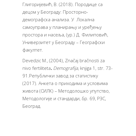
Глигоријевић, В. (2018). Породице са
децом у Београду: Просторно-
демографска анализа. У Локална
самоуправа у планирању и уређењу
простора и насеља, (ур.) Д. Филиповић,
Универзитет у Београду – Географски
факултет.
Devedzic M., (2004), Značaj bračnosti za
nivo fertiliteta
.
Demografija
, knjiga 1, str. 73-
91.Републички завод за статистику
(2017). Анкета о приходима и условима
живота (СИЛК) – Методолошко упутство,
Методологије и стандарди, бр. 69, РЗС,
Београд.