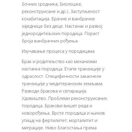
бочних сродника, биолошке,
реконструисане и др.). Заступљеност
кохабитација. Брачне и ванбрачне
заједнице без деце. Настанак и развој
једнородитељских породица. Пораст
броја ванбрачних рођења.
Изучавање процеса у породицама
Брак и родитељство као механизми
настанка породица. Етапе транзиције у
одраслост. Специфичности закаснеле
транзиције у медитеранским земљама.
Разводи бракова и сепарација.
Удовиштво. Проблеми реконструисаних
породица. Бракови вишег реда и
новорођења. Врсте породица и њихов
утицај на фертилитет, морталитет и
миграције. Ниво благостања према