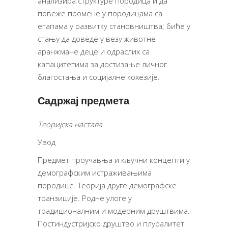
анализира структуре породица и да
повеже промене у породицама са
етапама у развитку становништва; биће у
стању да доведе у везу животне
аранжмане деце и одраслих са
капацитетима за достизање личног
благостања и социјалне кохезије.
Садржај предмета
Теоријска настава
Увод
Предмет проучавња и кључни концепти у
демографским истраживањима
породице. Теорија друге демографске
транзиције. Родне улоге у
традиционалним и модерним друштвима.
Постиндустријско друштво и плуралитет