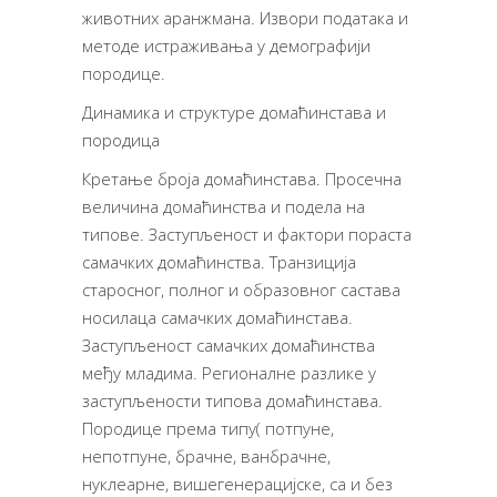
животних аранжмана. Извори података и
методе истраживања у демографији
породице.
Динамика и структуре домаћинстава и
породица
Кретање броја домаћинстава. Просечна
величина домаћинства и подела на
типове. Заступљеност и фактори пораста
самачких домаћинства. Транзиција
старосног, полног и образовног састава
носилаца самачких домаћинстава.
Заступљеност самачких домаћинства
међу младима. Регионалне разлике у
заступљености типова домаћинстава.
Породице према типу( потпуне,
непотпуне, брачне, ванбрачне,
нуклеарне, вишегенерацијске, са и без