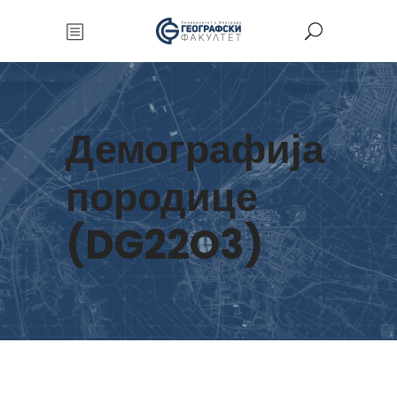
Демографија
породице
(DG22O3)