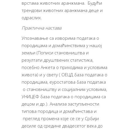
врстама животних аранжмана. Будући
трендови животних аранжмана деце и
одраслих.
Практична настава
Упознавање са изворима података о
породицама и домаћинствима у нашој
земљи (Пописи становништва и
резултати друштвених статистика,
посебно Анкета о приходима и условима
живота) и у свету ( ОЕЦД база података о
породицама, еуростатова база података
о становништву и социјалним условима,
УНИЦЕФ база података о породицама са
децом и др.). Анализа заступљености
типова породица и домаћинстава и
преглед промена које се се у Србији
десиле од средине двадесетог века до