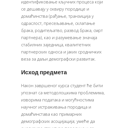
идентификовање кључних процеса који
се дешавају у оквиру породице и
домаћинства (рађање, транзиција у
одраслост, пресељавање, склапање
брака, родитељатво, развод брака, смрт
партнера), као и разумевање значаја
стабилних заједница, квалитетних
партнерских односа и јаких сродничких
веза за даљи демографски развитак.
Исход предмета
Након завршеног курса студент ће бити
упознат са методолошкима проблемима,
изворима података и могућностима
научног истраживања породица и
домаћинстава као примарних
демографских асоцијација; умеће да