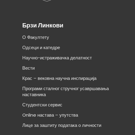
Брзи Линкови
О Факултету
Одсеци и катедре
Научно-истраживачка делатност
Вести
Крас – вековна научна инспирација
Програми сталног стручног усавршавања
наставника
Студентски сервис
Online настава – упутства
Лице за заштиту података о личности