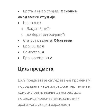
Врста и ниво студија:
Основне
академске студије
Наставник
Дамјан Бакић
др Вера Глигоријевић
Статус предмета:
Обавезан
Број ЕСПБ:
6
Семестар:
4
Број часова:
2+2
Циљ предмета
Циљ предмета је сагледавање промена у
породицама из демографске перпективе,
односно разумевање демографских
последица новонасталих животних
аранжмана деце и одраслих и