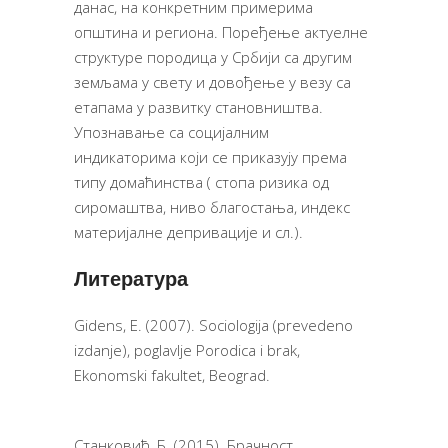
данас, на конкретним примерима
општина и региона. Поређење актуелне
структуре породица у Србији са другим
земљама у свету и довођење у везу са
етапама у развитку становништва.
Упознавање са социјалним
индикаторима који се приказују према
типу домаћинства ( стопа ризика од
сиромаштва, ниво благостања, индекс
материјалне депривације и сл.).
Литература
Gidens, E. (2007). Sociologija (prevedeno
izdanje), poglavlje Porodica i brak,
Ekonomski fakultet, Beograd.
Станковић, Б. (2015). Брачност