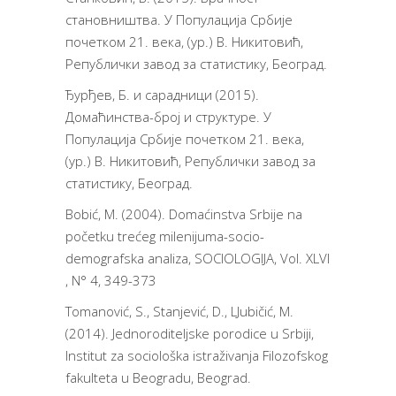
становништва. У Популација Србије
почетком 21. века, (ур.) В. Никитовић,
Републички завод за статистику, Београд.
Ђурђев, Б. и сарадници (2015).
Домаћинства-број и структуре. У
Популација Србије почетком 21. века,
(ур.) В. Никитовић, Републички завод за
статистику, Београд.
Bobić, M. (2004). Domaćinstva Srbije na
početku trećeg milenijuma-socio-
demografska analiza, SOCIOLOGIJA, Vol. XLVI
, N° 4, 349-373
Tomanović, S., Stanjević, D., LJubičić, M.
(2014). Jednoroditeljske porodice u Srbiji,
Institut za sociološka istraživanja Filozofskog
fakulteta u Beogradu, Beograd.