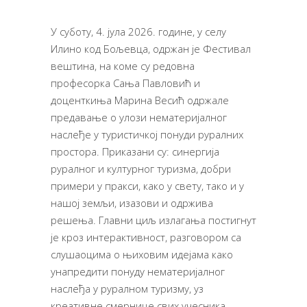
У суботу, 4. јула 2026. године, у селу
Илино код Бољевца, одржан је Фестивал
вештина, на коме су редовна
професорка Сања Павловић и
доценткиња Марина Весић одржале
предавање о улози нематеријалног
наслеђе у туристичкој понуди руралних
простора. Приказани су: синергија
руралног и културног туризма, добри
примери у пракси, како у свету, тако и у
нашој земљи, изазови и одржива
решења. Главни циљ излагања постигнут
је кроз интерактивност, разговором са
слушаоцима о њиховим идејама како
унапредити понуду нематеријалног
наслеђа у руралном туризму, уз
креативне смернице свих учесника.