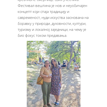
Фестивал вештина је нов и неуобичајен
концепт који спаја традицију и
савременост, нуди искуства заснована на
боравку у природи, духовности, култури,
туризму и локалној заједници, на чему је
био фокус током предавања.