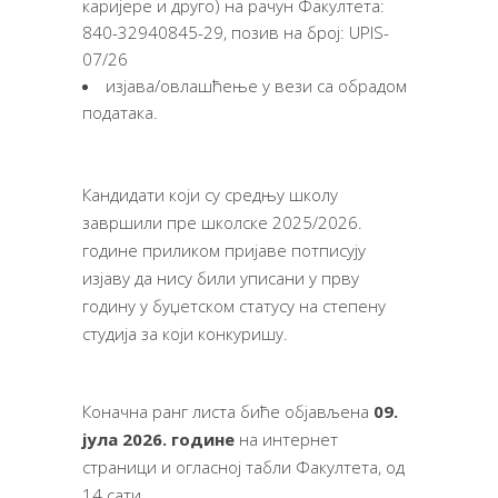
каријере и друго) на рачун Факултета:
840-32940845-29, позив на број: UPIS-
07/26
изјава/овлашћење у вези са обрадом
података.
Кандидати који су средњу школу
завршили пре школске 2025/2026.
године приликом пријаве потписују
изјаву да нису били уписани у прву
годину у буџетском статусу на степену
студија за који конкуришу.
Коначна ранг листа биће објављена
09.
јула 20
2
6. године
на интернет
страници и огласној табли Факултета, од
14 сати.