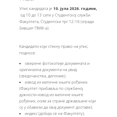
Упис кандидата је
10
.
јула
202
6
.
г
одине
,
од 10 до 13 сати у Студентској служби
Факултета, Студентски трг 12-16 (зграда
бившег ПМФ-а).
Кандидати који стекну право на упис,
подносе:
оверене фотокопије докумената и
оригинална документа на увид
(сведочанства, дипломе);
извод из матичне књиге рођених
(Факултет прибавља по службеној
дужности извод из матичне књиге
рођених, осим за стране држављане који
су у обавези да овај документ доставе);
индекс (добија се на Факултету);