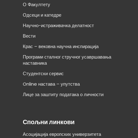
О Факултету
Одсеци и катедре
Научно-истраживачка делатност
Вести
Крас – вековна научна инспирација
Програми сталног стручног усавршавања
наставника
Студентски сервис
Online настава – упутства
Лице за заштиту података о личности
Спољни линкови
Асоцијација европских универзитета