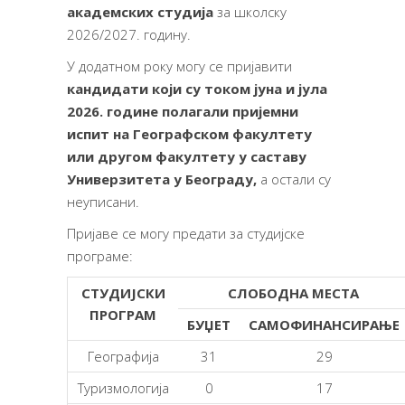
академск
их
студиј
а
за школску
2026/2027. годину.
У додатном року могу се пријавити
кандидат
и
који су током ју
на и јула
2
02
6
. године полагали пријемни
испит на Географском факултету
или другом факултету у
саставу
Универзитета у Београду
,
а остали су
неуписани.
Пријаве се могу предати за студијске
програме:
СТУДИЈСКИ
СЛОБОДНА МЕСТА
ПРОГРАМ
БУЏЕТ
САМОФИНАНСИРАЊЕ
Географија
31
29
Туризмологија
0
17