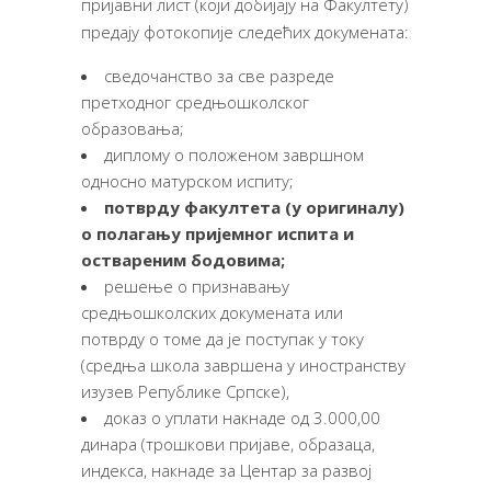
пријавни лист (који добијају на Факултету)
предају фотокопије следећих докумената:
сведочанство за све разреде
претходног средњошколског
образовања;
диплому о положеном завршном
односно матурском испиту;
потврду факултета
(у
о
ригиналу)
о
полагању пријемног испита и
оствареним бодовима
;
решење о признавању
средњошколских докумената или
потврду о томе да је поступак у току
(средња школа завршена у иностранству
изузев Републике Српске),
доказ о уплати накнаде од 3.000,00
динара (трошкови пријаве, образаца,
индекса, накнаде за Центар за развој