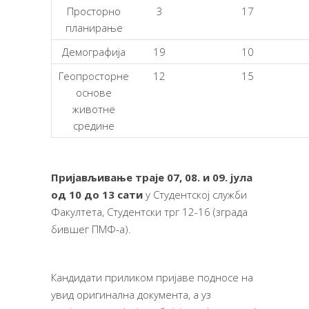
Просторно
3
17
планирање
Демографија
19
10
Геопросторне
12
15
основе
животне
средине
Пријављивање траје
0
7, 08. и 09. јула
од 10 до 13 сати
у Студентској служби
Факултета, Студентски трг 12-16 (зграда
бившег ПМФ-а).
Кандидати приликом пријаве подносе на
увид оригинална документа, а уз