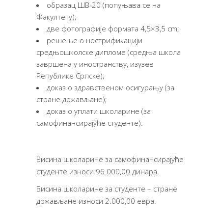
образац ШВ-20 (попуњава се на
Факултету);
две фотографије формата 4,5×3,5 cm;
решење о нострификацији
средњошколске дипломе (средња школа
завршена у иностранству, изузев
Републике Српске);
доказ о здравственом осигурању (за
стране држављане);
доказ о уплати школарине (за
самофинансирајуће студенте).
Висина школарине за самофинансирајуће
студенте износи 96.000,00 динара.
Висина школарине за студенте – стране
држављане износи 2.000,00 евра.