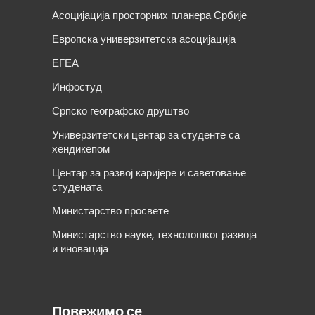
Асоцијација просторних планера Србије
Европска универзитетска асоцијација
ЕГЕА
Инфостуд
Српско географско друштво
Универзитетски центар за студенте са
хендикепом
Центар за развој каријере и саветовање
студената
Министарство просвете
Министарство науке, технолошког развоја
и иновација
Повежимо се