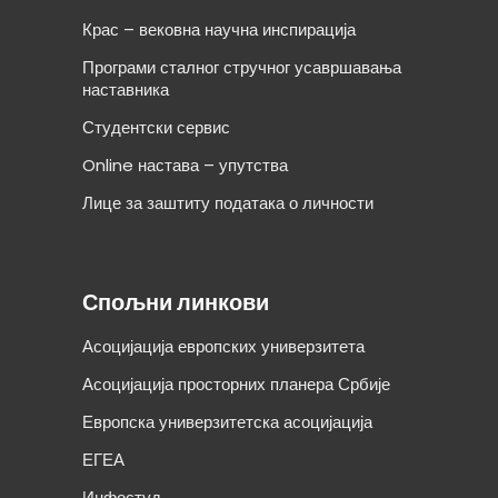
Крас – вековна научна инспирација
Програми сталног стручног усавршавања
наставника
Студентски сервис
Online настава – упутства
Лице за заштиту података о личности
Спољни линкови
Асоцијација европских универзитета
Асоцијација просторних планера Србије
Европска универзитетска асоцијација
ЕГЕА
Инфостуд