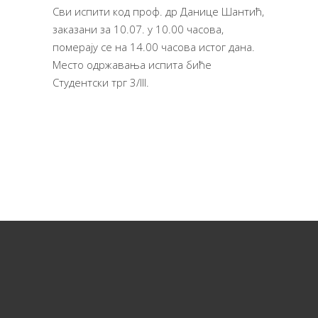
Сви испити код проф. др Данице Шантић,
заказани за 10.07. у 10.00 часова,
померају се на 14.00 часова истог дана.
Место одржавања испита биће
Студентски трг 3/III.