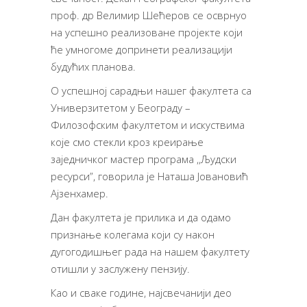
проф. др Велимир Шећеров се осврнуо
на успешно реализоване пројекте који
ће умногоме допринети реализацији
будућих планова.
О успешној сарадњи нашег факултета са
Универзитетом у Београду –
Филозофским факултетом и искуствима
које смо стекли кроз креирање
заједничког мастер програма ,,Људски
ресурси”, говорила је Наташа Јовановић
Ајзенхамер.
Дан факултета је прилика и да одамо
признање колегама који су након
дугогодишњег рада на нашем факултету
отишли у заслужену пензију.
Као и сваке године, најсвечанији део