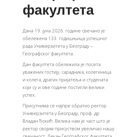
факултета
Дана 19. јуна 2026. године свечано је
обележена 133. годишњица успешног
рада Универзитета у Београду –
Географског факултета.
Дан факултета обележила је посета
уважених гостију, сарадника, колегиница
и колега, драгих пријатеља и студената
који су и ове године постигли велики
успех.
Присутнима се најпре обратио ректор
Универзитета у Београду, проф. др
Владан Ђокић. Велика нам је част што је
ректор својим присуством увеличао нашу
свечаност. Декан Географског факултета