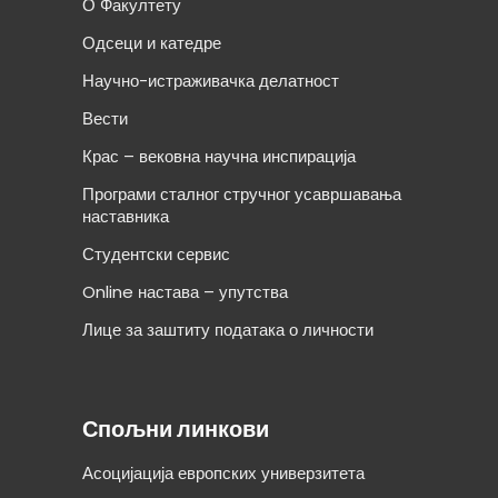
О Факултету
Одсеци и катедре
Научно-истраживачка делатност
Вести
Крас – вековна научна инспирација
Програми сталног стручног усавршавања
наставника
Студентски сервис
Online настава – упутства
Лице за заштиту података о личности
Спољни линкови
Асоцијација европских универзитета