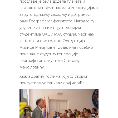
прославе је била додела плакета и
захвалница појединцима и институцијама
за дугогодишњу сарадњу и допринос
раду Географског факултета. Награде су
уручене и нашим најуспешнијим
студентима ОАС и МАС студија. Част нам
је што је и ове године Фонданција
Милице Михајловић доделила посебно
признање студенту генерације
Географског факултета Стефану
Манојловићу.
Хвала драгим гостима који су својим
присуством увеличали овај догађај.