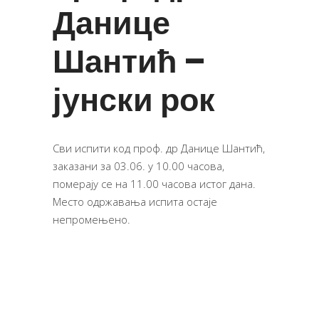
Данице
Шантић –
јунски рок
Сви испити код проф. др Данице Шантић,
заказани за 03.06. у 10.00 часова,
померају се на 11.00 часова истог дана.
Место одржавања испита остаје
непромењено.