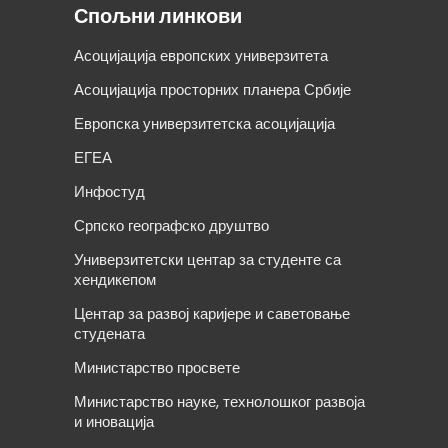
Спољни линкови
Асоцијација европских универзитета
Асоцијација просторних планера Србије
Европска универзитетска асоцијација
ЕГЕА
Инфостуд
Српско географско друштво
Универзитетски центар за студенте са
хендикепом
Центар за развој каријере и саветовање
студената
Министарство просвете
Министарство науке, технолошког развоја
и иновација