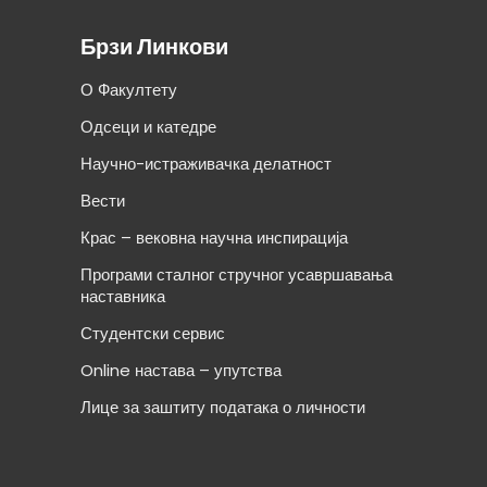
Брзи Линкови
О Факултету
Одсеци и катедре
Научно-истраживачка делатност
Вести
Крас – вековна научна инспирација
Програми сталног стручног усавршавања
наставника
Студентски сервис
Online настава – упутства
Лице за заштиту података о личности