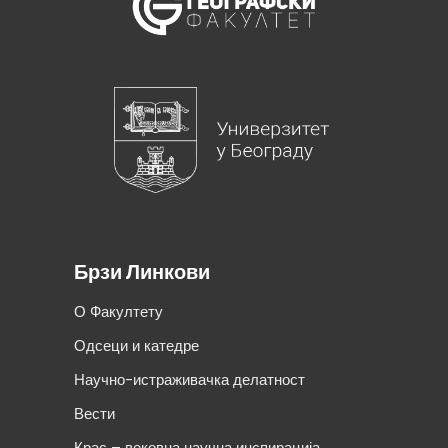
Брзи Линкови
О Факултету
Одсеци и катедре
Научно-истраживачка делатност
Вести
Крас – вековна научна инспирација