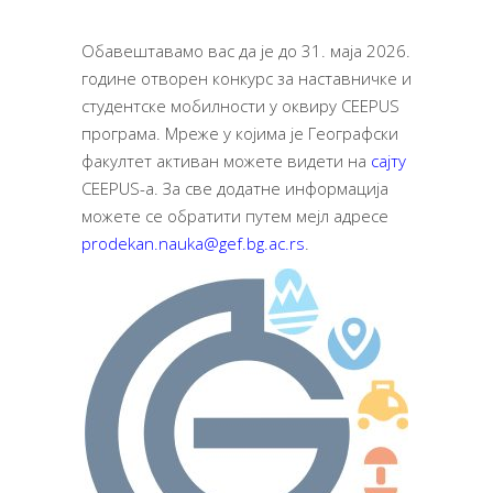
Обавештавамо вас да је до 31. маја 2026.
године отворен конкурс за наставничке и
студентске мобилности у оквиру CEEPUS
програма. Мреже у којима је Географски
факултет активан можете видети на
сајту
CEEPUS-a. За све додатне информација
можете се обратити путем мејл адресе
prodekan.nauka@gef.bg.ac.rs
.