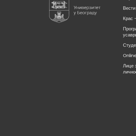
Вести
Крас 
Прогр
усавр
Студе
Onlin
Лице 
лично