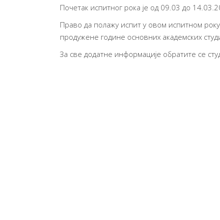
Почетак испитног рока је од 09.03 до 14.03.2
Право да полажу испит у овом испитном року 
продужене године основних академских студи
За све додатне информације обратите се сту