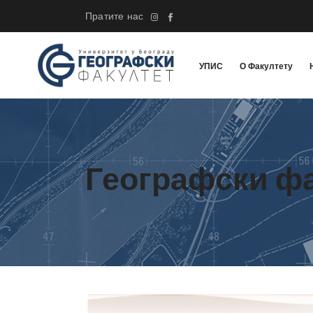
Пратите нас
УПИС
О Факултету
Географски ф