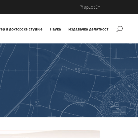
Ћир
Lat
En
ер и докторске студије
Наука
Издавачка делатност