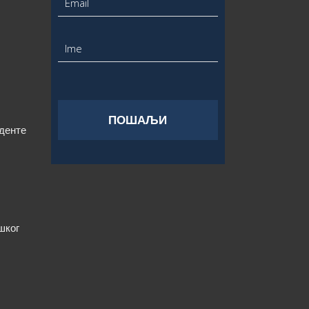
уденте
шког