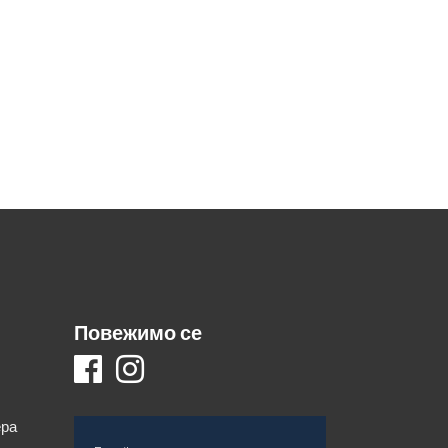
Повежимо се
ера