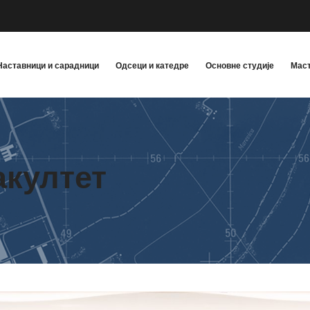
Наставници и сарадници
Одсеци и катедре
Основне студије
Маст
акултет