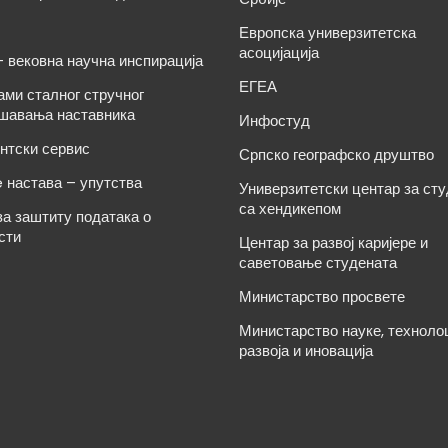
Европска универзитетска
асоцијација
– вековна научна инспирација
ЕГЕА
ами сталног стручног
шавања наставника
Инфостуд
нтски сервис
Српско географско друштво
e настава – упутства
Универзитетски центар за ст
са хендикепом
за заштиту података о
сти
Центар за развој каријере и
саветовање студената
Министарство просвете
Министарство науке, техноло
развоја и иновација