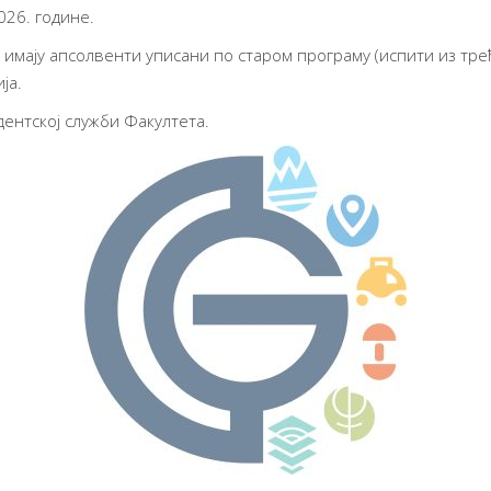
026. године.
имају апсолвенти уписани по старом програму (испити из трећ
ја.
дентској служби Факултета.