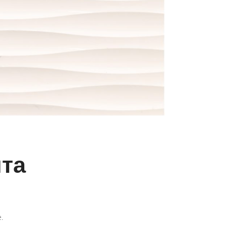
ита
.