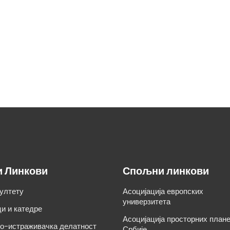
и Линкови
Спољни линкови
ултету
Асоцијација европских
универзитета
и и катедре
Асоцијација просторних план
о-истраживачка делатност
Србије