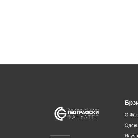
Брз
О Фак
Одсец
Научн