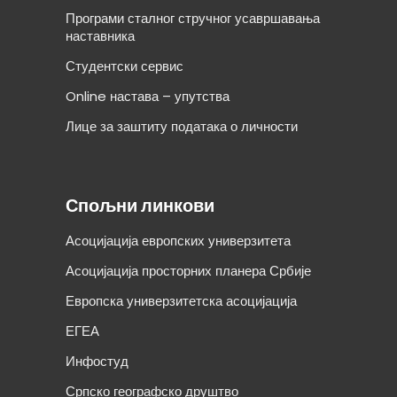
Програми сталног стручног усавршавања
наставника
Студентски сервис
Online настава – упутства
Лице за заштиту података о личности
Спољни линкови
Асоцијација европских универзитета
Асоцијација просторних планера Србије
Европска универзитетска асоцијација
ЕГЕА
Инфостуд
Српско географско друштво