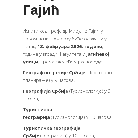
Гајић
Испити код проф. др Мирјане Гајић у
првом испитном року биће одржани у
петак,
13. фебруара 2026. године
,
године у згради Факултета у
Јагићевој
улици
, према следећем распореду:
Географске регије Србије
(Просторно
планирање) у 9 часова,
Географија Србије
(Туризмологија) у 9
часова,
Туристичка
географија
(Туризмологија) у 10 часова,
Туристичка географија
Србије
(Географија) у 10 часова,