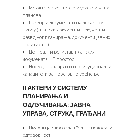
Механизми контроле и усклађивања
планова
Развојни докуменати на локалном
нивоу (плански документи, документи
развојног планирања, документи јавних
политика …)
Централни регистар планских
докумената – Е-простор
Норме, стандарди и институционални
капацитети за просторно уређење
II АКТЕРИ У СИСТЕМУ
ПЛАНИРАЊА И
ОДЛУЧИВАЊА: ЈАВНА
УПРАВА, СТРУКА, ГРАЂАНИ
Имаоци јавних овлашћења: положај и
одговорност