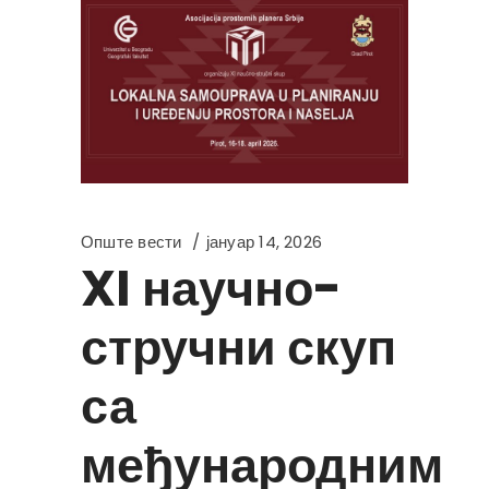
Опште вести
јануар 14, 2026
XI научно-
стручни скуп
са
међународним