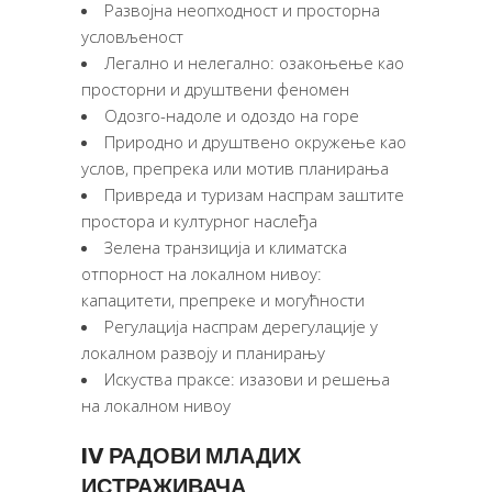
Развојна неопходност и просторна
условљеност
Легално и нелегално: озакоњење као
просторни и друштвени феномен
Одозго-надоле и одоздо на горе
Природно и друштвено окружење као
услов, препрека или мотив планирања
Привреда и туризам наспрам заштите
простора и културног наслеђа
Зелена транзиција и климатска
отпорност на локалном нивоу:
капацитети, препреке и могућности
Регулација наспрам дерегулације у
локалном развоју и планирању
Искуства праксе: изазови и решења
на локалном нивоу
IV РАДОВИ МЛАДИХ
ИСТРАЖИВАЧА