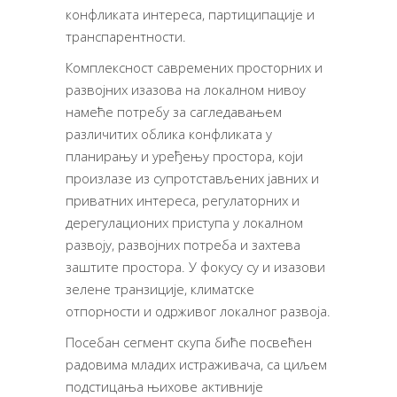
конфликата интереса, партиципације и
транспарентности.
Комплексност савремених просторних и
развојних изазова на локалном нивоу
намеће потребу за сагледавањем
различитих облика конфликата у
планирању и уређењу простора, који
произлазе из супротстављених јавних и
приватних интереса, регулаторних и
дерегулационих приступа у локалном
развоју, развојних потреба и захтева
заштите простора. У фокусу су и изазови
зелене транзиције, климатске
отпорности и одрживог локалног развоја.
Посебан сегмент скупа биће посвећен
радовима младих истраживача, са циљем
подстицања њихове активније