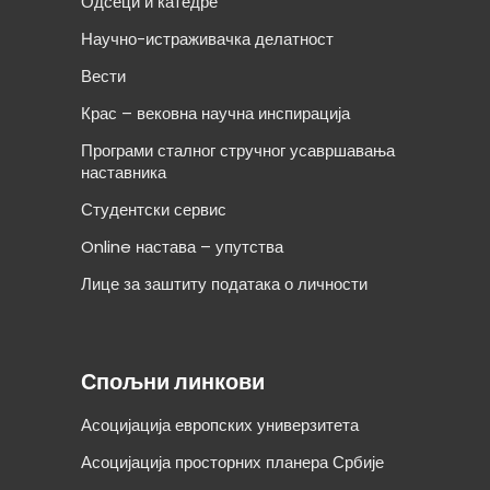
Одсеци и катедре
Научно-истраживачка делатност
Вести
Крас – вековна научна инспирација
Програми сталног стручног усавршавања
наставника
Студентски сервис
Online настава – упутства
Лице за заштиту података о личности
Спољни линкови
Асоцијација европских универзитета
Асоцијација просторних планера Србије