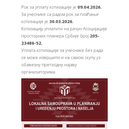
Рок за уплату котизације је
09.04.2026.
За учеснике са радом рок за плаћање
котизације је
30.03.2026.
Котизацију уплатити на рачун Асоцијације
просторних планера Србије број
205-
23486-52.
Уплата котизације за учеснике без рада
се може извршити и на самом скупу уз
обавезну претходну најаву
организаторима.