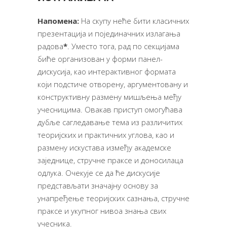
Напомена:
На скупу неће бити класичних
презентација и појединачних излагања
радова
*
. Уместо тога, рад по секцијама
биће организован у форми панел-
дискусија, као интерактивног формата
који подстиче отворену, аргументовану и
конструктивну размену мишљења међу
учесницима. Овакав приступ омогућава
дубље сагледавање тема из различитих
теоријских и практичних углова, као и
размену искустава између академске
заједнице, стручне праксе и доносилаца
одлука. Очекује се да ће дискусије
представљати значајну основу за
унапређење теоријских сазнања, стручне
праксе и укупног нивоа знања свих
учесника.