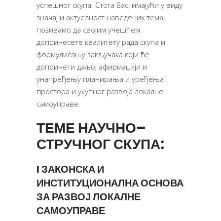
успешног скупа. Стога Вас, имајући у виду
значај и актуелност наведених тема,
позивамо да својим учешћем
допринесете квалитету рада скупа и
формулисању закључака који ће
допринети даљој афирмацији и
унапређењу планирања и уређења
простора и укупног развоја локалне
самоуправе.
ТЕМЕ
НАУЧНО
–
СТРУЧНОГ
СКУПА
:
I
ЗАКОНСКА
И
ИНСТИТУЦИОНАЛНА
ОСНОВА
ЗА
РАЗВОЈ
ЛОКАЛНЕ
САМОУПРАВЕ