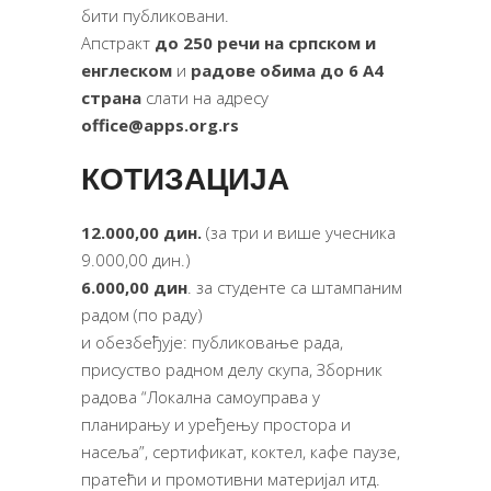
бити публиковани.
Апстракт
до
250
речи
на
српском
и
енглеском
и
радове
обима
до
6
А
4
страна
слати на адресу
office@apps.org.rs
КОТИЗАЦИЈА
12.000,00
дин
.
(за три и више учесника
9.000,00 дин.)
6.000,00
дин
. за студенте са штампаним
радом (по раду)
и обезбеђује: публиковање рада,
присуство радном делу скупа, Зборник
радова “Локална самоуправа у
планирању и уређењу простора и
насеља”, сертификат, коктел, кафе паузе,
пратећи и промотивни материјал итд.