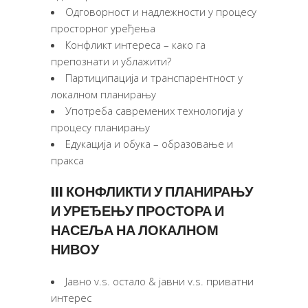
Одговорност и надлежности у процесу
просторног уређења
Конфликт интереса – како га
препознати и ублажити?
Партиципација и транспарентност у
локалном планирању
Употреба савремених технологија у
процесу планирању
Едукација и обука – образовање и
пракса
III КОНФЛИКТИ У ПЛАНИРАЊУ
И УРЕЂЕЊУ ПРОСТОРА И
НАСЕЉА НА ЛОКАЛНОМ
НИВОУ
Јавно v.s. остало & јавни v.s. приватни
интерес