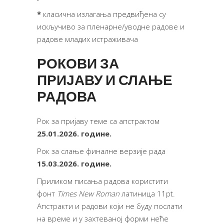
*
класична излагања предвиђена су
искључиво за пленарне/уводне радове и
радове младих истраживача
РОКОВИ
ЗА
ПРИЈАВУ
И
СЛАЊЕ
РАДОВА
Рок за пријаву теме са апстрактом
25.01.2026.
године
.
Рок за слање финалне верзије рада
15.03.2026. године.
Приликом писања радова користити
фонт
Times New Roman
латиница 11pt.
Апстракти и радови који не буду послати
на време и у захтеваној форми неће