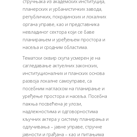
стручњака из академских институција,
планерских и урбанистичких завода,
републичких, покрајинских и локалних
органа управе, као и представника
невладиног сектора који се баве
планирањем и уређењем простора и
насеља и сродним областима.
Тематски оквир скупа усмерен је на
сагледавање актуелних законских,
институционалних и планских основа
развоја локалне самоуправе, са
посебним нагласком на планирање и
уређење простора и насеља. Посебна
пажња посвећена је улози,
надлежностима и одговорностима
кључних актера у систему планирања и
одлучивања – јавне управе, стручне
јавности и грађана – као и питањима