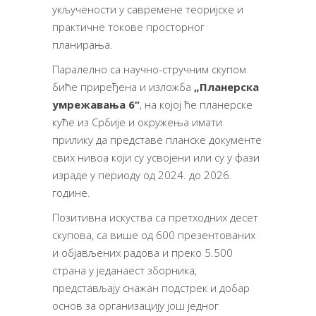
укључености у савремене теоријске и
практичне токове просторног
планирања.
Паралелно са научно-стручним скупом
биће приређена и изложба
„Планерска
умрежавања 6“
, на којој ће планерске
куће из Србије и окружења имати
прилику да представе планске документе
свих нивоа који су усвојени или су у фази
израде у периоду од 2024. до 2026.
године.
Позитивна искуства са претходних десет
скупова, са више од 600 презентованих
и објављених радова и преко 5.500
страна у једанаест зборника,
представљају снажан подстрек и добар
основ за организацију још једног