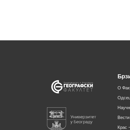
Брз
О Фак
Одсец
Научн
Вести
Крас 