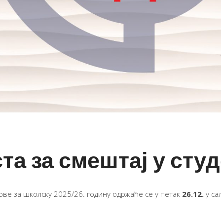
та за смештај у сту
овe за школску 2025/26. годину одржаће се у петак
26
.12.
у са