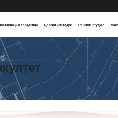
Наставници и сарадници
Одсеци и катедре
Основне студије
Маст
акултет