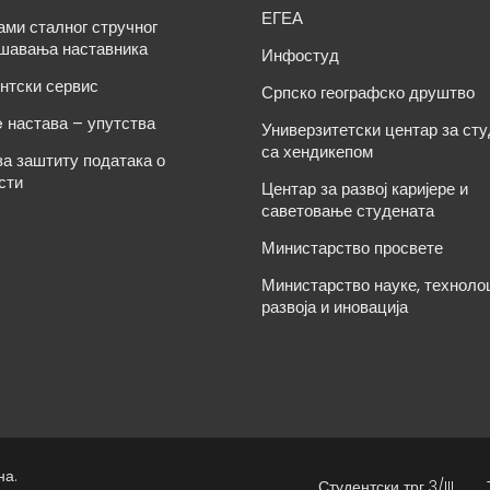
ЕГЕА
ами сталног стручног
шавања наставника
Инфостуд
нтски сервис
Српско географско друштво
e настава – упутства
Универзитетски центар за ст
са хендикепом
за заштиту података о
сти
Центар за развој каријере и
саветовање студената
Министарство просвете
Министарство науке, техноло
развоја и иновација
на.
Студентски трг 3/III,