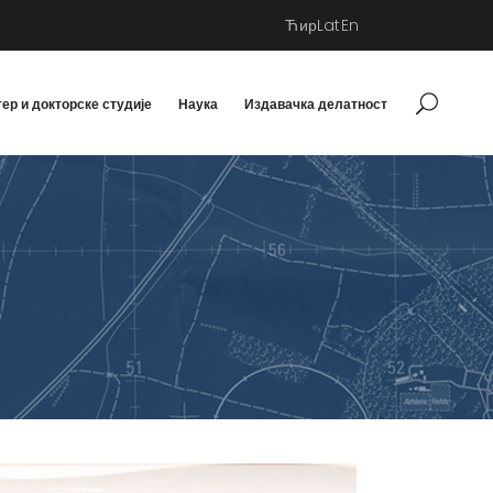
Ћир
Lat
En
ер и докторске студије
Наука
Издавачка делатност