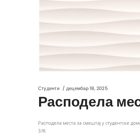
Студенти
децембар 18, 2025
Расподела мес
Расподела места за смештај у студентске дом
3/III.