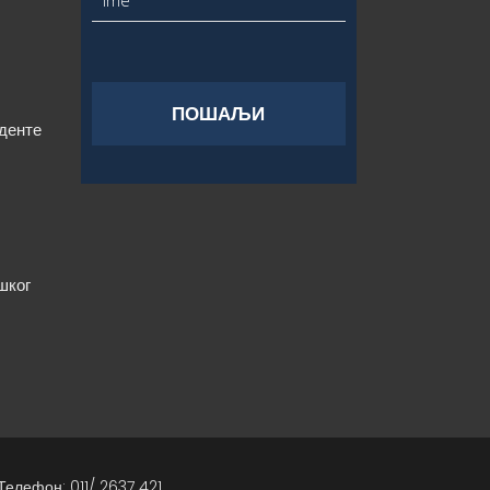
уденте
шког
Телефон: 011/ 2637 421