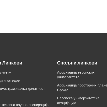
и Линкови
Спољни линкови
ултету
Асоцијација европских
универзитета
и и катедре
Асоцијација просторних план
о-истраживачка делатност
Србије
Европска универзитетска
асоцијација
– вековна научна инспирација