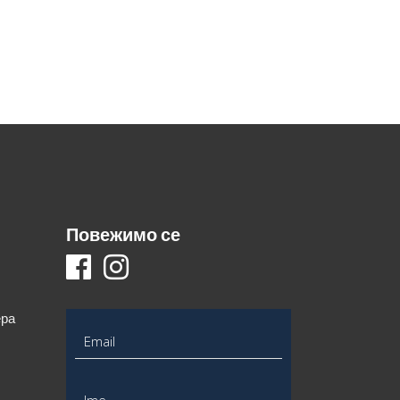
Повежимо се
ера