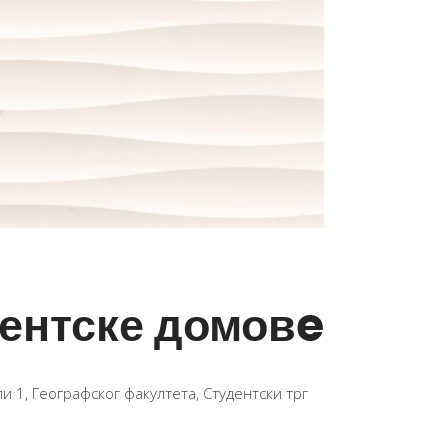
дентске домовe
ли 1, Географског факултета, Студентски трг