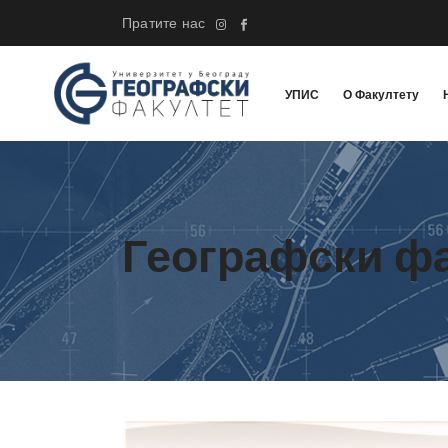
Пратите нас
УПИС
О Факултету
Географски ф