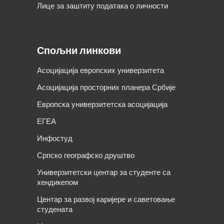
Лице за заштиту података о личности
Спољни линкови
Асоцијација европских универзитета
Асоцијација просторних планера Србије
Европска универзитетска асоцијација
ЕГЕА
Инфостуд
Српско географско друштво
Универзитетски центар за студенте са
хендикепом
Центар за развој каријере и саветовање
студената