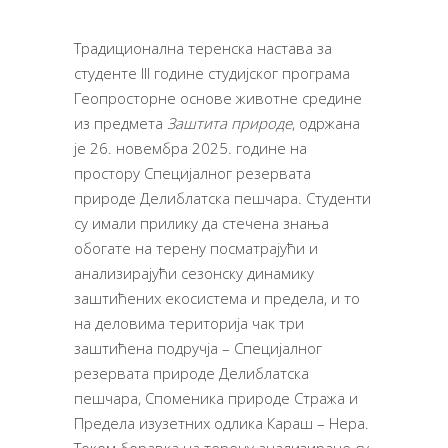
Традиционална теренска настава за
студенте III године студијског програма
Геопросторне основе животне средине
из предмета
Заштита природе
, одржана
је 26. новембра 2025. године на
простору Специјалног резервата
природе Делиблатска пешчара. Студенти
су имали прилику да стечена знања
обогате на терену посматрајући и
анализирајући сезонску динамику
заштићених екосистема и предела, и то
на деловима територија чак три
заштићена подручја – Специјалног
резервата природе Делиблатска
пешчара, Споменика природе Стража и
Предела изузетних одлика Караш – Нера.