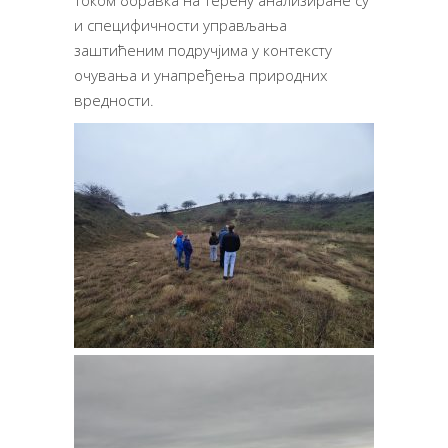
Током боравка на терену анализиране су
и специфичности управљања
заштићеним подручјима у контексту
очувања и унапређења природних
вредности.