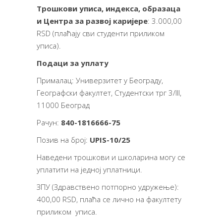
Трошкови уписа, индекса, образаца
и Центра за развој каријере
: 3.000,00
RSD (плаћају сви студенти приликом
уписа).
Подаци за уплату
Прималац: Универзитет у Београду,
Географски факултет, Студентски трг 3/III,
11000 Београд
Рачун:
840-1816666-75
Позив на број:
UPIS-10/25
Наведени трошкови и школарина могу се
уплатити на једној уплатници.
ЗПУ (Здравствено потпорно удружење):
400,00 RSD, плаћа се лично на факултету
приликом уписа.