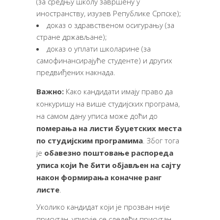
(за средњу школу завршену у
иностранству, изузев Републике Српске);
доказ о здравственом осигурању (за
стране држављане);
доказ о уплати школарине (за
самофинансирајуће студенте) и других
предвиђених накнада.
Важно:
Како кандидати имају право да
конкуришу на више студијских програма,
на самом дану уписа може доћи до
померања на листи буџетских места
по студијским програмима
. Због тога
је
обавезно поштовање распореда
уписа
који ће бити објављен на сајту
након формирања коначне ранг
листе
.
Уколико кандидат који је прозван није
присутан, уписује се следећи присутан