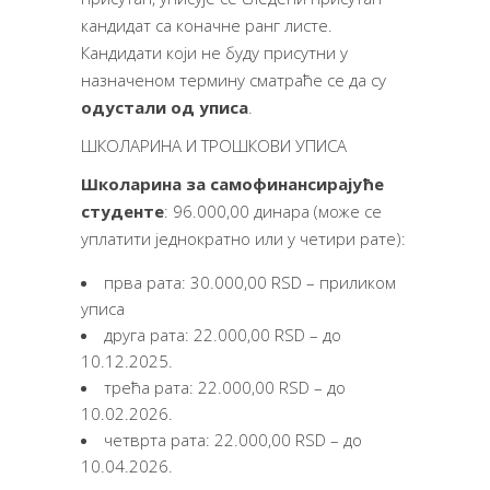
кандидат са коначне ранг листе.
Кандидати који не буду присутни у
назначеном термину сматраће се да су
одустали од уписа
.
ШКОЛАРИНА И ТРОШКОВИ УПИСА
Школарина за самофинансирајуће
студенте
: 96.000,00 динара (може се
уплатити једнократно или у четири рате):
прва рата: 30.000,00 RSD – приликом
уписа
друга рата: 22.000,00 RSD – до
10.12.2025.
трећа рата: 22.000,00 RSD – до
10.02.2026.
четврта рата: 22.000,00 RSD – до
10.04.2026.