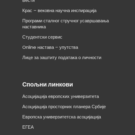
Вести
Крас – вековна научна инспирација
Програми сталног стручног усавршавања
наставника
Студентски сервис
Online настава – упутства
Лице за заштиту података о личности
Спољни линкови
Асоцијација европских универзитета
Асоцијација просторних планера Србије
Европска универзитетска асоцијација
ЕГЕА