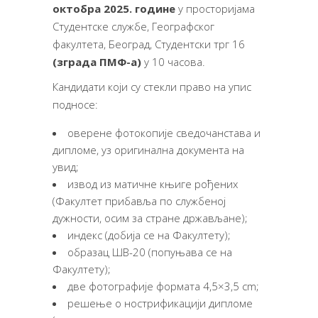
октобра 2025. године
у просторијама
Студентске службе, Географског
факултета, Београд, Студентски трг 16
(зграда ПМФ-а)
у 10 часова.
Кандидати који су стекли право на упис
подносе:
оверене фотокопије сведочанстава и
дипломе, уз оригинална документа на
увид;
извод из матичне књиге рођених
(Факултет прибавља по службеној
дужности, осим за стране држављане);
индекс (добија се на Факултету);
образац ШВ-20 (попуњава се на
Факултету);
две фотографије формата 4,5×3,5 cm;
решење о нострификацији дипломе