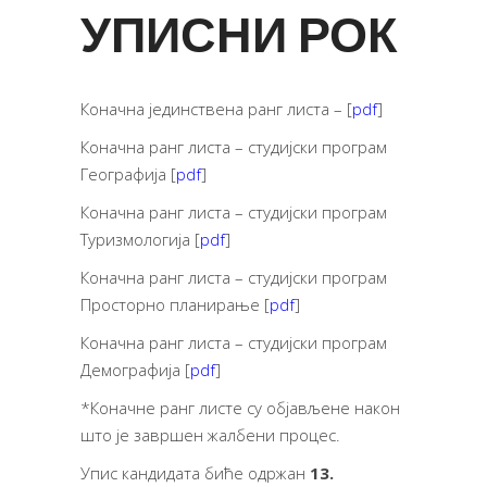
УПИСНИ РОК
Коначна јединствена ранг листa – [
pdf
]
Коначна ранг листa – студијски програм
Географија [
pdf
]
Коначна ранг листa – студијски програм
Туризмологија [
pdf
]
Коначна ранг листa – студијски програм
Просторно планирање [
pdf
]
Коначна ранг листa – студијски програм
Демографија [
pdf
]
*Коначне ранг листе су објављене након
што је завршен жалбени процес.
Упис кандидата биће одржан
13.