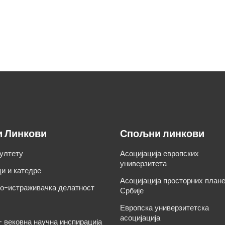
и Линкови
Спољни линкови
ултету
Асоцијација европских
универзитета
и и катедре
Асоцијација просторних план
о-истраживачка делатност
Србије
Европска универзитетска
асоцијација
– вековна научна инспирација