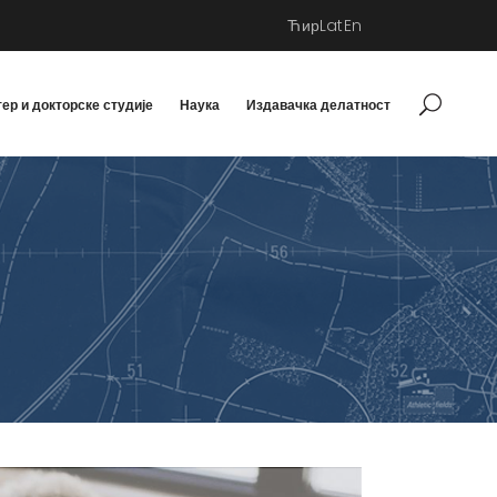
Ћир
Lat
En
ер и докторске студије
Наука
Издавачка делатност