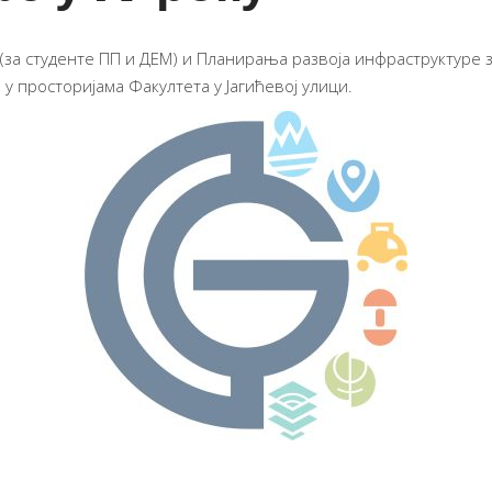
за студенте ПП и ДЕМ) и Планирања развоја инфраструктуре з
а у просторијама Факултета у Јагићевој улици.