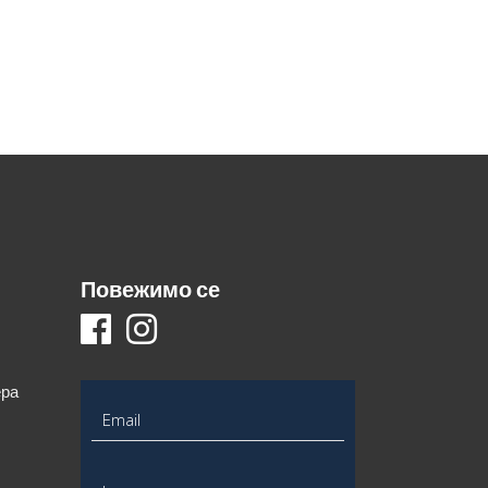
Повежимо се
ера