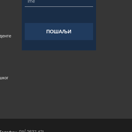
уденте
шког
Телефон: 011/ 2637 421