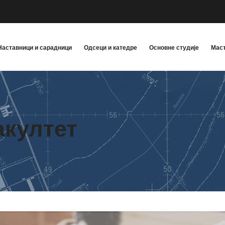
Наставници и сарадници
Одсеци и катедре
Основне студије
Маст
акултет