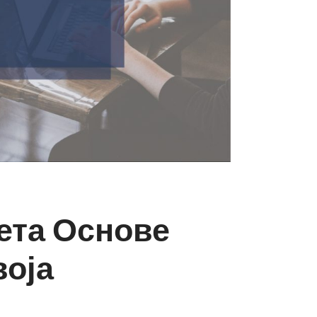
ета Основе
воја