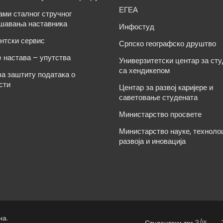
ЕГЕА
ами сталног стручног
шавања наставника
Инфостуд
нтски сервис
Српско географско друштво
e настава – упутства
Универзитетски центар за ст
са хендикепом
за заштиту података о
сти
Центар за развој каријере и
саветовање студената
Министарство просвете
Министарство науке, техноло
развоја и иновација
на.
Студентски трг 3/III,