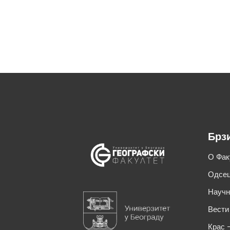
Брз
О Фак
Одсец
Научн
Вести
Крас 