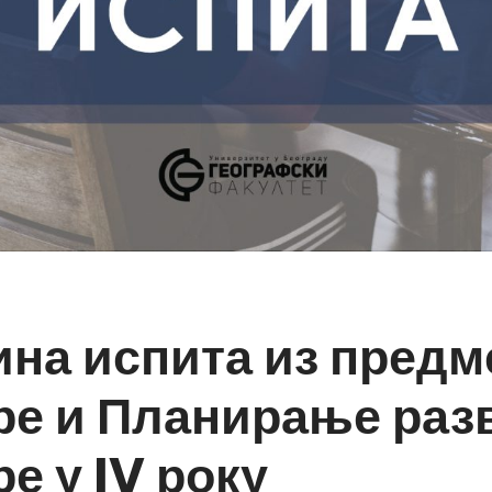
на испита из предм
е и Планирање раз
е у IV року