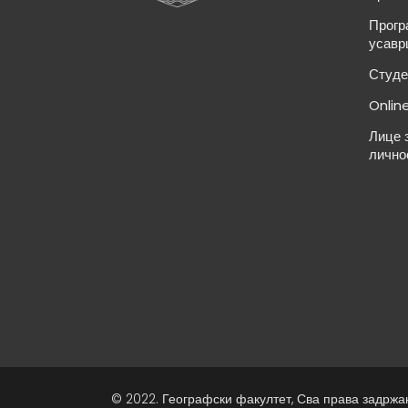
Прогр
усавр
Студе
Onlin
Лице 
лично
© 2022. Географски факултет, Сва права задржа