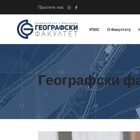
Пратите нас
УПИС
О Факултету
Географски ф