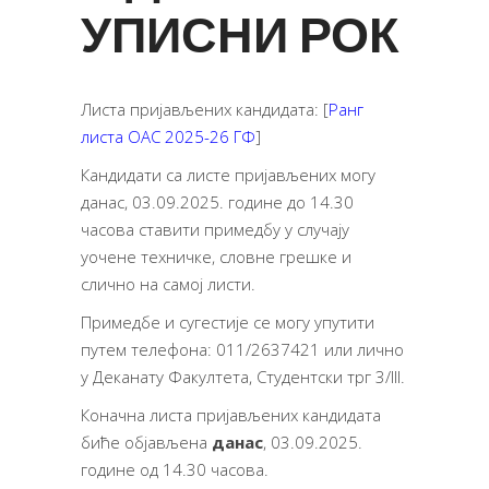
УПИСНИ РОК
Листа пријављених кандидата: [
Ранг
листа ОАС 2025-26 ГФ
]
Кандидати са листе пријављених могу
данас, 03.09.2025. године до 14.30
часова ставити примедбу у случају
уочене техничке, словне грешке и
слично на самој листи.
Примедбе и сугестије се могу упутити
путем телефона: 011/2637421 или лично
у Деканату Факултета, Студентски трг 3/III.
Коначна листа пријављених кандидата
биће објављена
данас
, 03.09.2025.
године oд 14.30 часова.