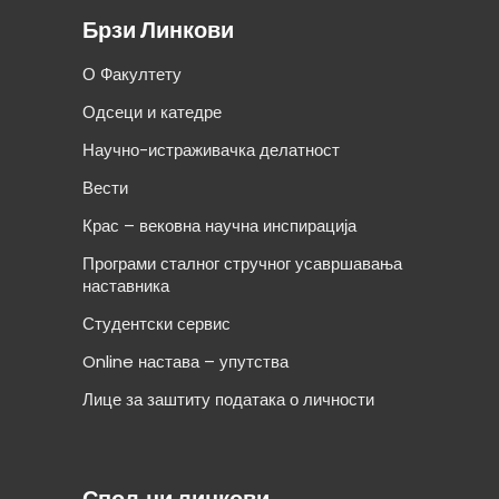
Брзи Линкови
О Факултету
Одсеци и катедре
Научно-истраживачка делатност
Вести
Крас – вековна научна инспирација
Програми сталног стручног усавршавања
наставника
Студентски сервис
Online настава – упутства
Лице за заштиту података о личности