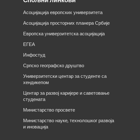
Спољни линкови
Асоцијација европских универзитета
Асоцијација просторних планера Србије
Европска универзитетска асоцијација
ЕГЕА
Инфостуд
Српско географско друштво
Универзитетски центар за студенте са
хендикепом
Центар за развој каријере и саветовање
студената
Министарство просвете
Министарство науке, технолошког развоја
и иновација