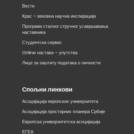
Вести
Крас – вековна научна инспирација
Програми сталног стручног усавршавања
наставника
Студентски сервис
Online настава – упутства
Лице за заштиту података о личности
Спољни линкови
Асоцијација европских универзитета
Асоцијација просторних планера Србије
Европска универзитетска асоцијација
ЕГЕА