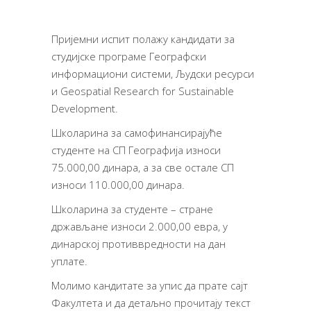
Пријемни испит полажу кандидати за
студијске програме Географски
информациони системи, Људски ресурси
и Geospatial Research for Sustainable
Development.
Школарина за самофинансирајуће
студенте на СП Географија износи
75.000,00 динара, а за све остале СП
износи 110.000,00 динара.
Школарина за студенте – стране
држављане износи 2.000,00 евра, у
динарској противвредности на дан
уплате.
Молимо кандитате за упис да прате сајт
Факултета и да детаљно прочитају текст