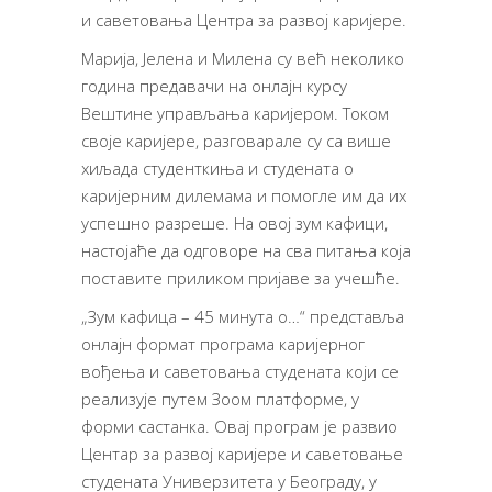
и саветовања Центра за развој каријере.
Марија, Јелена и Милена су већ неколико
година предавачи на онлајн курсу
Вештине управљања каријером. Током
своје каријере, разговарале су са више
хиљада студенткиња и студената о
каријерним дилемама и помогле им да их
успешно разреше. На овој зум кафици,
настојаће да одговоре на сва питања која
поставите приликом пријаве за учешће.
„Зум кафица – 45 минута о…“ представља
онлајн формат програма каријерног
вођења и саветовања студената који се
реализује путем Зоом платформе, у
форми састанка. Овај програм је развио
Центар за развој каријере и саветовање
студената Универзитета у Београду, у