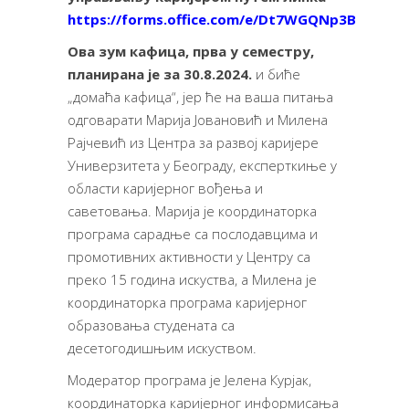
https://forms.office.com/e/Dt7WGQNp3B
Ова зум кафица, прва у семестру,
планирана је за 30.8.2024.
и биће
„домаћа кафица“, јер ће на ваша питања
одговарати Марија Јовановић и Милена
Рајчевић из Центра за развој каријере
Универзитета у Београду, експерткиње у
области каријерног вођења и
саветовања. Марија је координаторка
програма сарадње са послодавцима и
промотивних активности у Центру са
преко 15 година искуства, а Милена је
координаторка програма каријерног
образовања студената са
десетогодишњим искуством.
Модератор програма је Јелена Курјак,
координаторка каријерног информисања