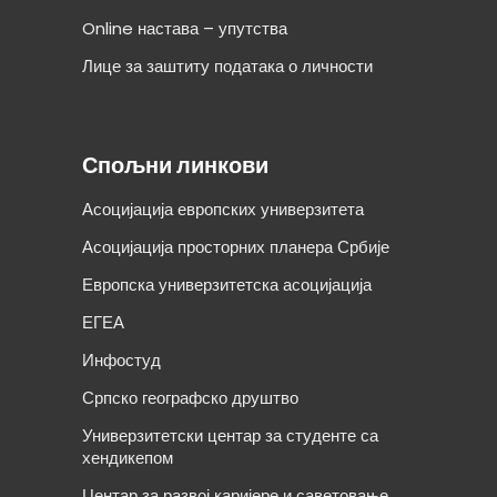
Online настава – упутства
Лице за заштиту података о личности
Спољни линкови
Асоцијација европских универзитета
Асоцијација просторних планера Србије
Европска универзитетска асоцијација
ЕГЕА
Инфостуд
Српско географско друштво
Универзитетски центар за студенте са
хендикепом
Центар за развој каријере и саветовање