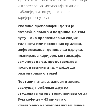
интересовања, мотивација, знање и
амбиције, а и понуда послова и
каријерних путева!
Уколико препознајеш да ти је
потребна помоћ и подршка на том
путу – око препознавања својих
талената или пословних прилика,
информисања, доношења одлука,
планирања каријере, мотивације,
самопоуздања, представљања
послодавцима итд. – хајде да
разговарамо о томе!
Постави питања, изнеси дилеме,
саслушај проблеме других
студената на ову тему, пријави се за
Зум кафицу – 45 минута о
управљању каријером путем линка