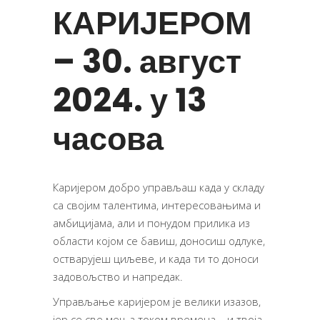
КАРИЈЕРОМ
– 30. август
2024. у 13
часова
Каријером добро управљаш када у складу
са својим талентима, интересовањима и
амбицијама, али и понудом прилика из
области којом се бавиш, доносиш одлуке,
остварујеш циљеве, и када ти то доноси
задовољство и напредак.
Управљање каријером је велики изазов,
јер се све мења током времена – и твоја