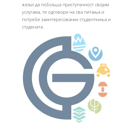
жељи да побољша приступачност својим
услугама, те одговори на сва питања и
потребе заинтересованих студенткиња и
студената.