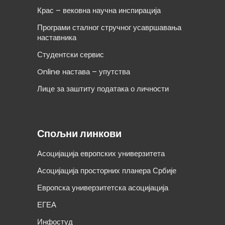
Крас – вековна научна инспирација
Програми сталног стручног усавршавања
наставника
Студентски сервис
Online настава – упутства
Лице за заштиту података о личности
Спољни линкови
Асоцијација европских универзитета
Асоцијација просторних планера Србије
Европска универзитетска асоцијација
ЕГЕА
Инфостуд