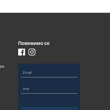
Повежимо се
ера