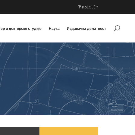
Ћир
Lat
En
ер и докторске студије
Наука
Издавачка делатност