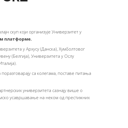
ајн скуп који организује Универзитет у
оом платформе.
верзитета у Архусу (Данска), Хумболтовог
вену (Белгија), Универзитета у Ослу
талија).
 поразговарају са колегама, поставе питања
партнерских универзитета сазнају више о
демско усавршавање на неком од престижних