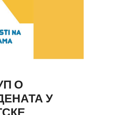
УП О
ДЕНАТА У
ТСКЕ