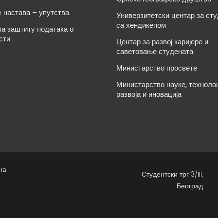
e настава – упутства
Универзитетски центар за ст
са хендикепом
за заштиту података о
сти
Центар за развој каријере и
саветовање студената
Министарство просвете
Министарство науке, техноло
развоја и иновација
на.
Студентски трг 3/III,
Београд