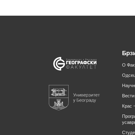
Брз
О Фак
Одсец
Научн
Вести
Крас 
Прогр
усавр
Студе