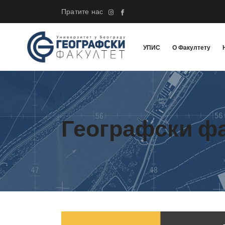
Пратите нас
УПИС
О Факултету
Географски ф