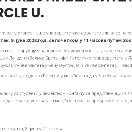
CLE U.
лност у оквиру наше универзитетске европске алијансе на онл
так, 9. јуна 2023.год. са почетком у 11 часова путем З
а које се пружају у наредном периоду и упознају колеге са Уни
џа у Лондону (Велика Британија), Католичког универзитета у Лу
ска), Универзитета у Бечу (Аустрија) и Универзитета у Пизи (И
верзитета, студенти ће бити у могућности да у
breakout
собама
прилику да студенти у директном контакту са представницима 
 U. и да се боље упознају са могућностима за привремено ака
о четвртка, 8. јуна у 14 часова.