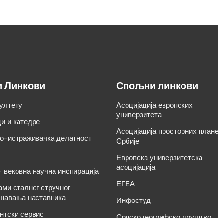
и Линкови
Спољни линкови
ултету
Асоцијација европских
универзитета
и и катедре
Асоцијација просторних план
о-истраживачка делатност
Србије
Европска универзитетска
асоцијација
– вековна научна инспирација
ЕГЕА
ами сталног стручног
шавања наставника
Инфостуд
нтски сервис
Српско географско друштво