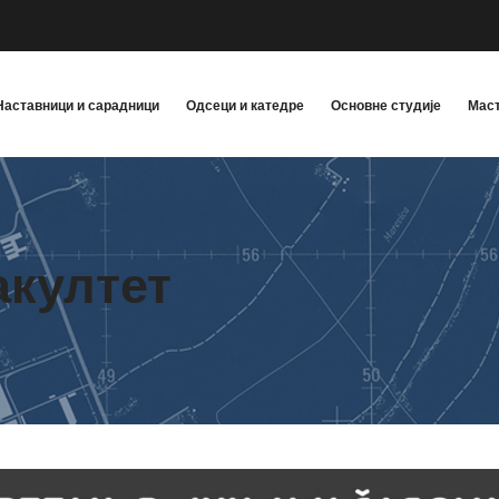
Наставници и сарадници
Одсеци и катедре
Основне студије
Маст
акултет