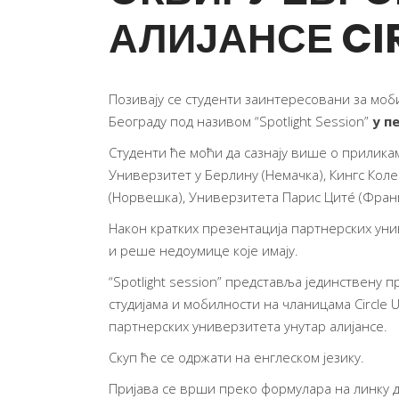
АЛИЈАНСЕ CIR
Позивају се студенти заинтересовани за моби
Београду под називом “Spotlight Session”
у пе
Студенти ће моћи да сазнају више о приликам
Универзитет у Берлину (Немачка), Кингс Коле
(Норвешка), Универзитета Парис Цитé (Францу
Након кратких презентација партнерских уни
и реше недоумице које имају.
“Spotlight session” представља јединствену 
студијама и мобилности на чланицама Circle
партнерских универзитета унутар алијансе.
Скуп ће се одржати на енглеском језику.
Пријава се врши преко
формулара на линку
д