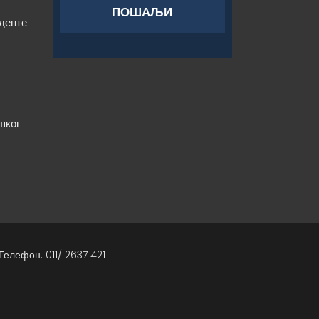
уденте
шког
Телефон: 011/ 2637 421