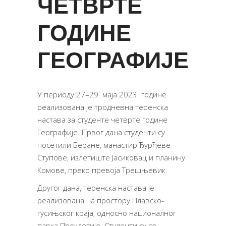
ЧЕТВРТЕ
ГОДИНЕ
ГЕОГРАФИЈЕ
У периоду 27–29. маја 2023. године
реализована је тродневна теренска
настава за студенте четврте године
Географије. Првог дана студенти су
посетили Беране, манастир Ђурђеве
Ступове, излетиште Јасиковац и планину
Комове, преко превоја Трешњевик.
Другог дана, теренска настава је
реализована на простору Плавско-
гусињског краја, односно националног
парка Проклетије. Студенти су се