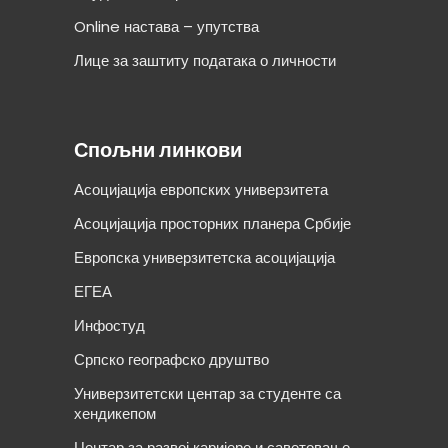
Online настава – упутства
Лице за заштиту података о личности
Спољни линкови
Асоцијација европских универзитета
Асоцијација просторних планера Србије
Европска универзитетска асоцијација
ЕГЕА
Инфостуд
Српско географско друштво
Универзитетски центар за студенте са
хендикепом
Центар за развој каријере и саветовање