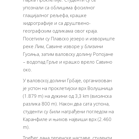
упознали са облицима фосилног
глацијалног рељефа, крашке
хидрографије и са друштвено-
географским одликама овог краја.
Посетили су Плавско језеро и извориште
реке Лим, Савине изворе у близини
Гусиња, затим валовску долину Ропојане
– водопад Грље и крашко врело Савино
око.
У валовској долини Грбаје, организован
је успон на проклетијски врх Волушница
(1.879 m) на дужини од 3,3 km (висинска
разлика 800 m). Након два сата успона,
студенти су били награђени погледом на
Каранфиле и њихов највиши врх (2.460
m).
Трећег дана теренске наставе, студенти