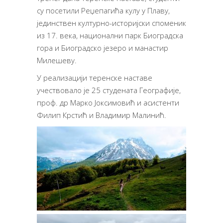
су посетили Реџепагића кулу у Плаву,
јединствен културно-историјски споменик
из 17. века, национални парк Биоградска
гора и Биоградско језеро и манастир
Милешеву.
У реализацији теренске наставе
учествовало је 25 студената Географије,
проф. др Марко Јоксимовић и асистенти
Филип Крстић и Владимир Малинић.