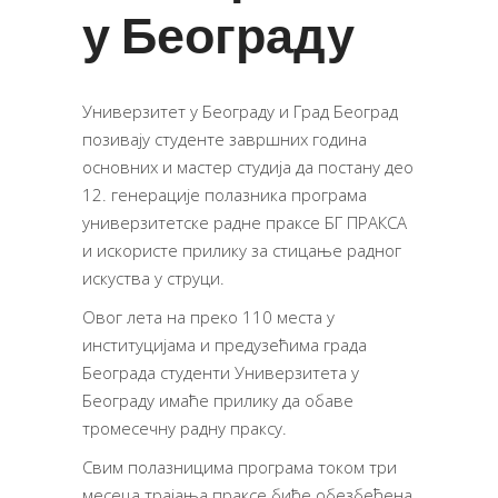
у Београду
Универзитет у Београду и Град Београд
позивају студенте завршних година
основних и мастер студија да постану део
12. генерације полазника програма
универзитетске радне праксе БГ ПРАКСА
и искористе прилику за стицање радног
искуства у струци.
Овог лета на преко 110 места у
институцијама и предузећима града
Београда студенти Универзитета у
Београду имаће прилику да обаве
тромесечну радну праксу.
Свим полазницима програма током три
месеца трајања праксе биће обезбеђена