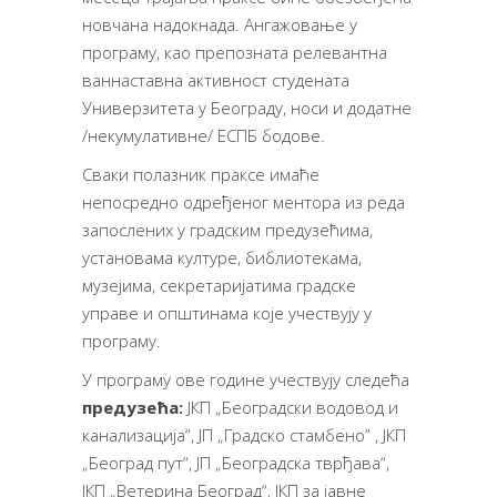
новчана надокнада. Ангажовање у
програму, као препозната релевантна
ваннаставна активност студената
Универзитета у Београду, носи и додатне
/некумулативне/ ЕСПБ бодове.
Сваки полазник праксе имаће
непосредно одређеног ментора из реда
запослених у градским предузећима,
установама културе, библиотекама,
музејима, секретаријатима градске
управе и општинама које учествују у
програму.
У програму ове године учествују следећа
п
редузећа:
ЈКП „Београдски водовод и
канализација“, ЈП „Градско стамбено” , ЈКП
„Београд пут“, ЈП „Београдска тврђава“,
ЈКП „Ветерина Београд“, ЈКП за јавне