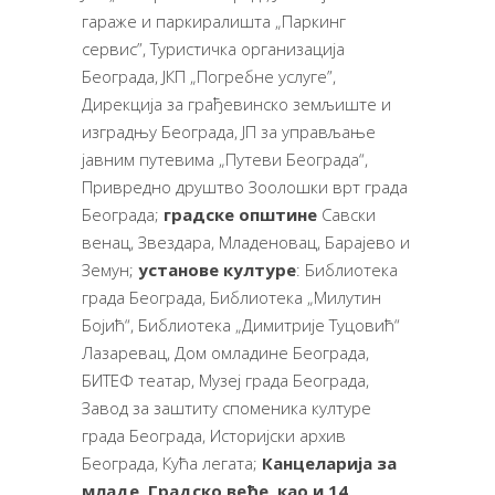
гараже и паркиралишта „Паркинг
сервис”, Туристичка организација
Београда, ЈКП „Погребне услуге”,
Дирекција за грађевинско земљиште и
изградњу Београда, ЈП за управљање
јавним путевима „Путеви Београда“,
Привредно друштво Зоолошки врт града
Београда;
градск
е
општин
е
Савски
венац, Звездара, Младеновац, Барајево и
Земун;
установе културе
: Библиотека
града Београда, Библиотека „Милутин
Бојић“, Библиотека „Димитрије Туцовић“
Лазаревац, Дом омладине Београда,
БИТЕФ театар, Музеј града Београда,
Завод за заштиту споменика културе
града Београда, Историјски архив
Београда, Кућа легата;
Канцеларија за
младе, Градско веће, као и 1
4