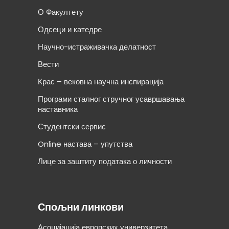
О Факултету
Одсеци и катедре
Научно-истраживачка делатност
Вести
Крас – вековна научна инспирација
Програми сталног стручног усавршавања
наставника
Студентски сервис
Online настава – упутства
Лице за заштиту података о личности
Спољни линкови
Асоцијација европских универзитета