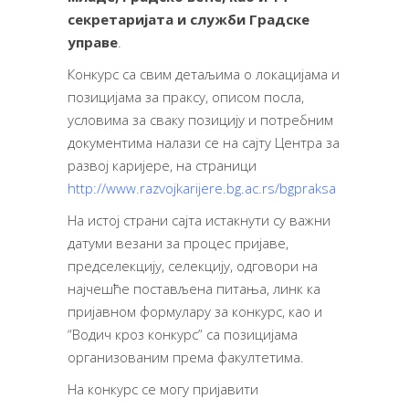
секретаријата
и служби
Градске
управе
.
Конкурс са свим детаљима о локацијама и
позицијама за праксу, описом посла,
условима за сваку позицију и потребним
документима налази се на сајту Центра за
развој каријере, на страници
http://www.razvojkarijere.bg.ac.rs/bgpraksa
На истој страни сајта истакнути су важни
датуми везани за процес пријаве,
предселекцију, селекцију, одговори на
најчешће постављена питања, линк ка
пријавном формулару за конкурс, као и
“Водич кроз конкурс” са позицијама
организованим према факултетима.
На конкурс се могу пријавити