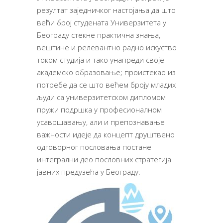
резултат заједничког настојања да што
већи број студената Универзитета у
Београду стекне практична знања,
вештине и релевантно радно искуство
током студија и тако унапреди своје
академско образовање; проистекао из
потребе да се што већем броју младих
људи са универзитетском дипломом
пружи подршка у професионалном
усавршавању, али и препознавање
важности идеје да концепт друштвено
одговорног пословања постане
интегрални део пословних стратегија
јавних предузећа у Београду.