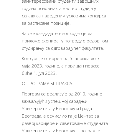
заинтересовани студенти завршних
година основних и мастер студија у
складу са наведеним условима конкурса
за расписане позиције.
За све кандидате неопходно је да
приложе скенирану потврду о редовном
студирању са одговарајућег факултета.
Конкурс је отворен од 5. априла до 7.
маја 2023. године, а први дан праксе
биће 1. јул 2023.
О ПРОГРАМУ БГ ПРАКСА:
Програм се реализује од 2010. године
захваљујући успешној сарадњи
Универзитета у Београду и Града
Београда, а осмислио га је Центар за
развој каријере и саветовање студената
Универзитета у Београду. Програм је