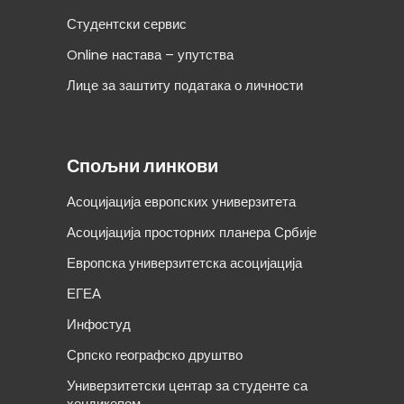
Студентски сервис
Online настава – упутства
Лице за заштиту података о личности
Спољни линкови
Асоцијација европских универзитета
Асоцијација просторних планера Србије
Европска универзитетска асоцијација
ЕГЕА
Инфостуд
Српско географско друштво
Универзитетски центар за студенте са
хендикепом