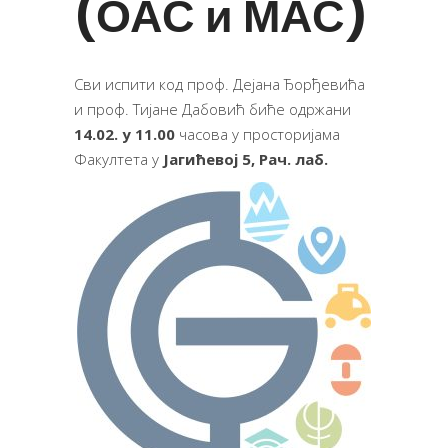
(ОАС и МАС)
Сви испити код проф. Дејана Ђорђевића
и проф. Тијане Дабовић биће одржани
14.02. у 11.00
часова у просторијама
Факултета у
Јагићевој 5, Рач. лаб.