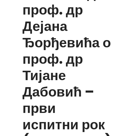
проф. др
Дејана
Ђорђевића о
проф. др
Тијане
Дабовић –
први
испитни рок