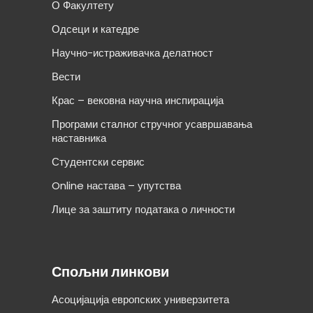
О Факултету
Одсеци и катедре
Научно-истраживачка делатност
Вести
Крас – вековна научна инспирација
Програми сталног стручног усавршавања
наставника
Студентски сервис
Online настава – упутства
Лице за заштиту података о личности
Спољни линкови
Асоцијација европских универзитета