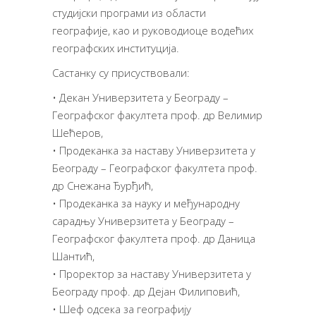
студијски програми из области
географије, као и руководиоце водећих
географских институција.
Састанку су присуствовали:
• Декан Универзитета у Београду –
Географског факултета проф. др Велимир
Шећеров,
• Продеканка за наставу Универзитета у
Београду – Географског факултета проф.
др Снежана Ђурђић,
• Продеканка за науку и међународну
сарадњу Универзитета у Београду –
Географског факултета проф. др Даница
Шантић,
• Проректор за наставу Универзитета у
Београду проф. др Дејан Филиповић,
• Шеф одсека за географију