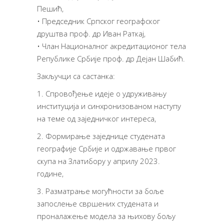
Пешић,
• Председник Српског географског
друштва проф. др Иван Раткај,
• Члан Националног акредитационог тела
Републике Србије проф. др Дејан Шабић.
Закључци са састанка:
1. Спровођење идеје о удруживању
институција и синхронизованом наступу
на теме од заједничког интереса,
2. Формирање заједнице студената
географије Србије и одржавање првог
скупа на Златибору у априлу 2023.
године,
3. Разматрање могућности за боље
запослење свршених студената и
проналажење модела за њихову бољу