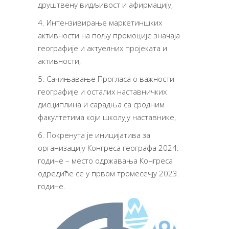
друштвену видљивост и афирмацију,
4. Интензивирање маркетиншких
активности на пољу промоције значаја
географије и актуелних пројеката и
активности,
5. Сачињавање Прогласа о важности
географије и осталих наставничких
дисциплина и сарадња са сродним
факултетима који школују наставнике,
6. Покренута је иницијатива за
организацију Конгреса географа 2024.
године – место одржавања Конгреса
одредиће се у првом тромесечју 2023.
године.