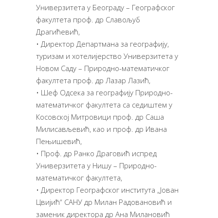
Универзитета у Београду – Географског
факултета проф. др Славољуб
Драгићевић,
• Директор Департмана за географију,
туризам и хотелијерство Универзитета у
Новом Саду – Природно-математичког
факултета проф. др Лазар Лазић,
• Шеф Одсека за географију Природно-
математичког факултета са седиштем у
Косовској Митровици проф. др Саша
Милисављевић, као и проф. др Ивана
Пењишевић,
• Проф. др Ранко Драговић испред
Универзитета у Нишу – Природно-
математичког факултета,
• Директор Географског института „Јован
Цвијић“ САНУ др Милан Радовановић и
заменик директора др Ана Милановић