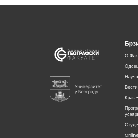
Брз
О Фак
Одсец
Научн
Вести
Крас 
Прогр
усавр
Студе
Onlin