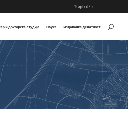
Ћир
Lat
En
ер и докторске студије
Наука
Издавачка делатност