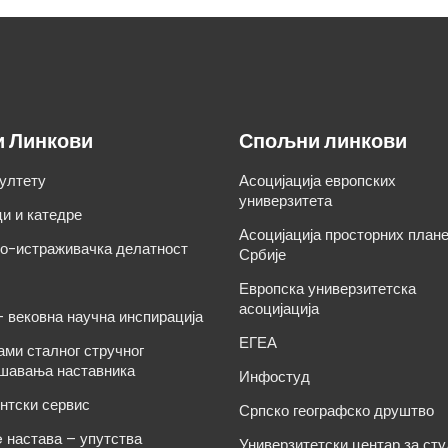
и Линкови
Спољни линкови
ултету
Асоцијација европских
универзитета
и и катедре
Асоцијација просторних план
о-истраживачка делатност
Србије
Европска универзитетска
асоцијација
– вековна научна инспирација
ЕГЕА
ами сталног стручног
шавања наставника
Инфостуд
нтски сервис
Српско географско друштво
e настава – упутства
Универзитетски центар за ст