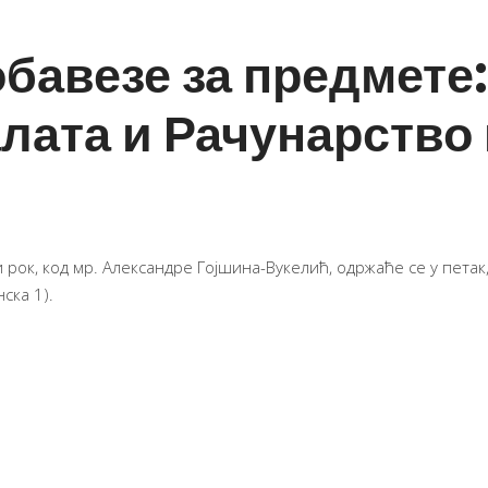
бавезе за предмете:
лата и Рачунарство 
и рок, код мр. Александре Гојшина-Вукелић, одржаће се у петак
ска 1).