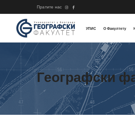
Пратите нас
УПИС
О Факултету
Географски ф