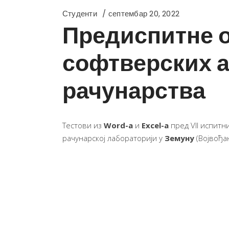
Студенти
септембар 20, 2022
Предиспитне о
софтверских а
рачунарства
Тестови из
Word-a
и
Excel-a
пред VII испитн
рачунарској лабораторији у
Земуну
(Војвођан