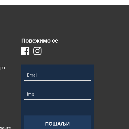
Повежимо се
ера
уденте