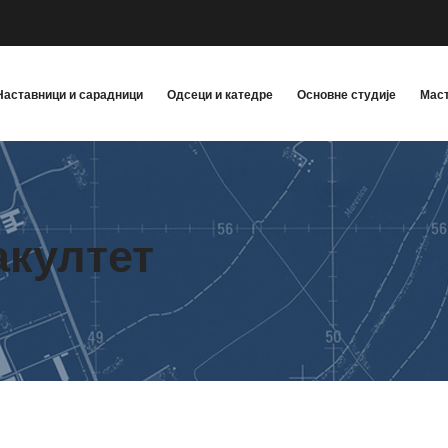
Наставници и сарадници
Одсеци и катедре
Основне студије
Маст
акултет