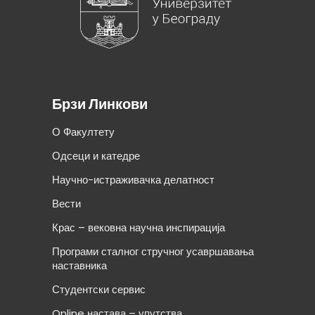
Брзи Линкови
О Факултету
Одсеци и катедре
Научно-истраживачка делатност
Вести
Крас – вековна научна инспирација
Програми сталног стручног усавршавања
наставника
Студентски сервис
Online настава – упутства