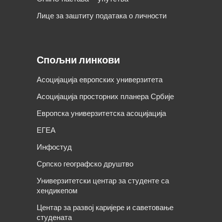
Лице за заштиту података о личности
Спољни линкови
Асоцијација европских универзитета
Асоцијација просторних планера Србије
Европска универзитетска асоцијација
ЕГЕА
Инфостуд
Српско географско друштво
Универзитетски центар за студенте са
хендикепом
Центар за развој каријере и саветовање
студената