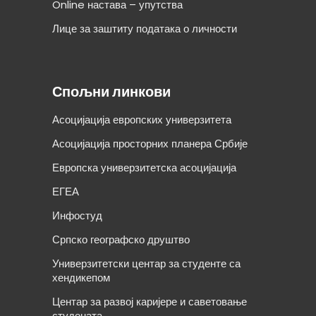
Online настава – упутства
Лице за заштиту података о личности
Спољни линкови
Асоцијација европских универзитета
Асоцијација просторних планера Србије
Европска универзитетска асоцијација
ЕГЕА
Инфостуд
Српско географско друштво
Универзитетски центар за студенте са
хендикепом
Центар за развој каријере и саветовање
студената