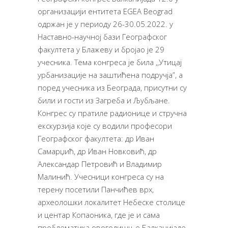
организацији ентитета EGEA Beograd
одржан је у периоду 26-30.05.2022. у
Наставно-научној бази Географског
факултета у Блажеву и бројао је 29
учесника. Тема конгреса је била ,,Утицај
урбанизације на заштићена подручја”, а
поред учесника из Београда, присутни су
били и гости из Загреба и Љубљане.
Конгрес су пратиле радионице и стручна
екскурзија које су водили професори
Географског факултета: др Иван
Самарџић, др Иван Новковић, др
Александар Петровић и Владимир
Малинић. Учесници конгреса су на
терену посетили Панчићев врх,
археолошки локалитет Небеске столице
и центар Копаоника, где је и сама
проблематика овогодишње Балканијаде