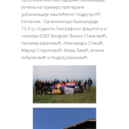
уочена на примеру претеране
урбанизације заштићеног подручја НП
Копаоник. Организатори Балканијаде
12.0 су студенти Географског факултета и
чланови EGEE Beograd: Вељко Станковић,
Наталија Јовановић, Александра Станић,
Марија Стојилковић, Илија Лазић, Јелена
Анђелковић и Андреј Јовановић.