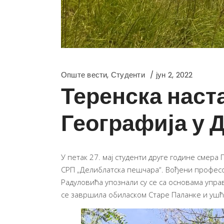
Опште вести
,
Студенти
јун 2, 2022
Теренска наст
Географија у 
У петак 27. мај студенти друге године смера
СРП „Делиблатска пешчара“. Вођени професо
Радуловића упознали су се са основама уп
се завршила обиласком Старе Паланке и ушћ