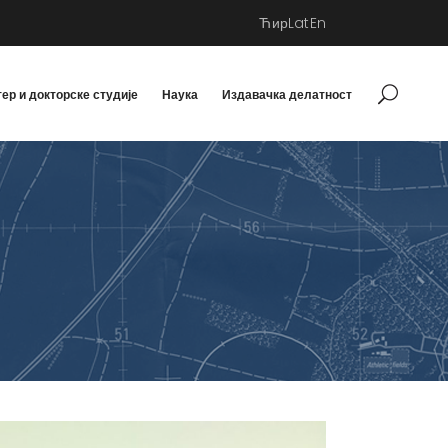
Ћир
Lat
En
ер и докторске студије
Наука
Издавачка делатност