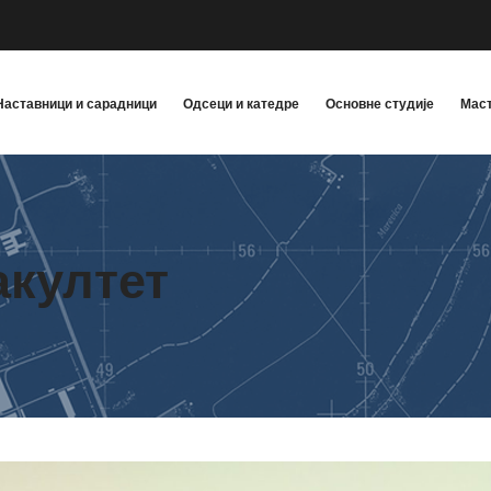
Наставници и сарадници
Одсеци и катедре
Основне студије
Маст
акултет