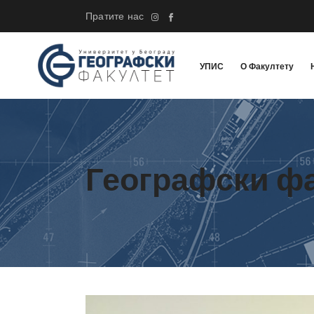
Пратите нас
УПИС
О Факултету
Географски ф