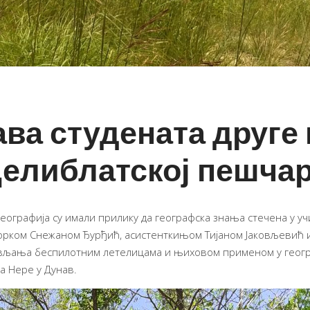
ава студената друге
Делиблатској пешча
 Географија су имали прилику да географска знања стечена у у
рком Снежаном Ђурђић, асистенткињом Тијаном Јаковљевић и
рављања беспилотним летелицама и њиховом применом у геог
а Нере у Дунав.