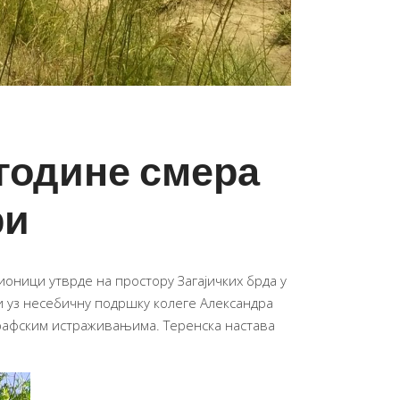
 године смера
ри
чионици утврде на простору Загајичких брда у
 уз несебичну подршку колеге Александра
рафским истраживањима. Теренска настава